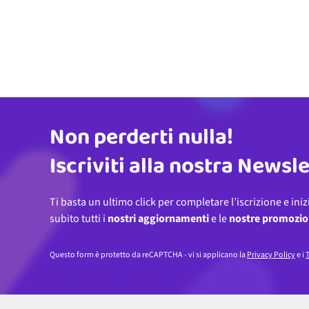
Non perderti nulla!
Indirizzo email
Iscriviti alla nostra Newsl
Ti basta un ultimo click per completare l’iscrizione e iniz
subito tutti i
nostri aggiornamenti
e le
nostre promozio
Questo form è protetto da reCAPTCHA - vi si applicano la
Privacy Policy
e i
T