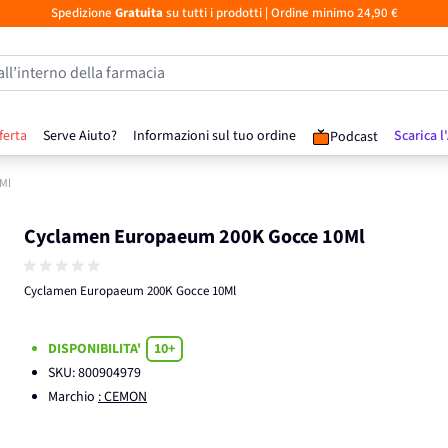
Spedizione
Gratuita
su tutti i prodotti
| Ordine minimo 24,90 €
all’interno della farmacia
ferta
Serve Aiuto?
Informazioni sul tuo ordine
Scarica l
Podcast
Ml
Cyclamen Europaeum 200K Gocce 10Ml
Cyclamen Europaeum 200K Gocce 10Ml
DISPONIBILITA'
10+
SKU:
800904979
Marchio
: CEMON