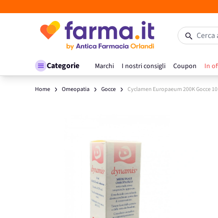
Salta al contenuto
Cerca 
Categorie
Marchi
I nostri consigli
Coupon
In of
Home
Omeopatia
Gocce
Cyclamen Europaeum 200K Gocce 10
Main image
Click to view image in fullscreen