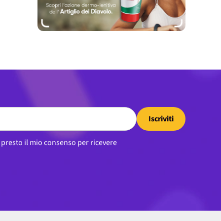
Iscriviti
, presto il mio consenso per ricevere