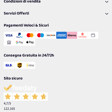
Condizioni di vendita
Richiamami
Lavora con noi
Pagamenti & Condizioni
FAQ
I nostri consigli
Servizi Offerti
Spedizioni
Resi
Politiche per la parità di genere
Privacy Policy
Tantissimi Sconti
Pagamenti Veloci & Sicuri
Cookie Policy
Transazione Sicura
Comunicazioni
Gestisci Cookie
Reso Facile e Veloce
Garanzia
Consegna Gratuita in 24/72h
Sito sicuro
4,7
/5
122.165