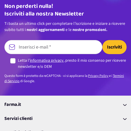
Non perderti nulla!
Indirizzo email
Iscriviti alla nostra Newsletter
Ti basta un ultimo click per completare l’iscrizione e iniziare a ricevere
subito tutti i
nostri aggiornamenti
e le
nostre promozioni.
Iscriviti
Letta l’
informativa privacy
, presto il mio consenso per ricevere
newsletter e/o DEM
Questo form è protetto da reCAPTCHA - vi si applicano la
Privacy Policy
e i
Termini
di Servizio
di Google.
farma.it
La nostra Azienda
Servizi clienti
Coupon
Contattaci
Programma Fedeltà Farma Lovers