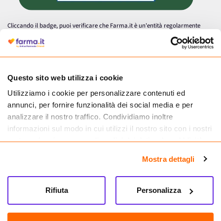
Cliccando il badge, puoi verificare che Farma.it è un'entità regolarmente
autorizzata dal Ministero della Salute a effettuare la vendita online di
medicinali.
Questo sito web utilizza i cookie
Utilizziamo i cookie per personalizzare contenuti ed
annunci, per fornire funzionalità dei social media e per
analizzare il nostro traffico. Condividiamo inoltre
informazioni sul modo in cui utilizzi il nostro sito con i nostri
partner che si occupano di analisi dei dati web, pubblicità e
social media, i quali potrebbero combinarle con altre
Mostra dettagli
informazioni che hai fornito loro o che hanno raccolto dal
tuo utilizzo dei loro servizi.
Seguici su
Rifiuta
Personalizza
Farma.it S.a.s. P. IVA 07417261216 REA: NA-884088
CREDITS