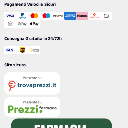
Tantissimi Sconti
Pagamenti Veloci & Sicuri
Cookie Policy
Transazione Sicura
Comunicazioni
Gestisci Cookie
Reso Facile e Veloce
Garanzia
Consegna Gratuita in 24/72h
Sito sicuro