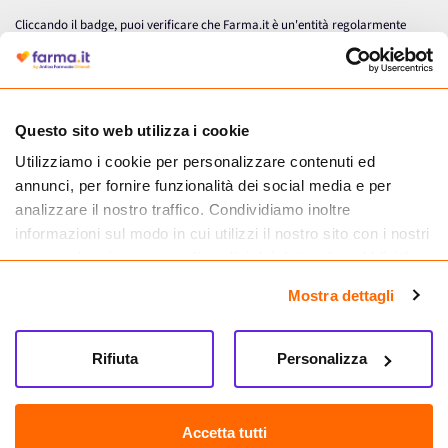
Cliccando il badge, puoi verificare che Farma.it è un'entità regolarmente
autorizzata dal Ministero della Salute a effettuare la vendita online di
medicinali.
Questo sito web utilizza i cookie
Utilizziamo i cookie per personalizzare contenuti ed
annunci, per fornire funzionalità dei social media e per
analizzare il nostro traffico. Condividiamo inoltre
informazioni sul modo in cui utilizzi il nostro sito con i nostri
partner che si occupano di analisi dei dati web, pubblicità e
social media, i quali potrebbero combinarle con altre
Mostra dettagli
informazioni che hai fornito loro o che hanno raccolto dal
tuo utilizzo dei loro servizi.
Seguici su
Rifiuta
Personalizza
Farma.it S.a.s. P. IVA 07417261216 REA: NA-884088
CREDITS
Accetta tutti
Sede legale Via delle Repubbliche Marinare 128, 80147 Napoli