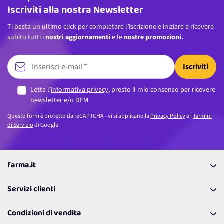
Iscriviti alla nostra Newsletter
Ti basta un ultimo click per completare l’iscrizione e iniziare a ricevere
subito tutti i
nostri aggiornamenti
e le
nostre promozioni.
Iscriviti
Letta l’
informativa privacy
, presto il mio consenso per ricevere
newsletter e/o DEM
Questo form è protetto da reCAPTCHA - vi si applicano la
Privacy Policy
e i
Termini
di Servizio
di Google.
farma.it
La nostra Azienda
Servizi clienti
Coupon
Contattaci
Programma Fedeltà Farma Lovers
Condizioni di vendita
Richiamami
Lavora con noi