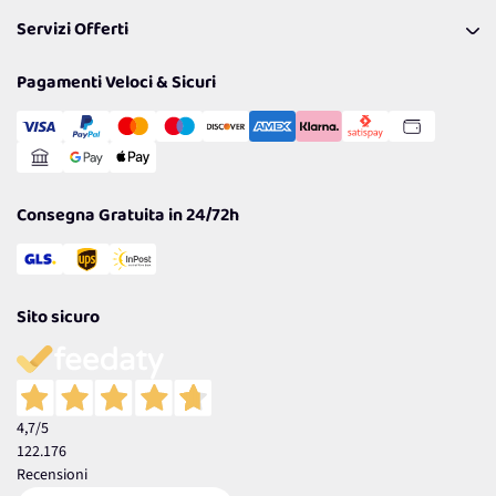
Pagamenti & Condizioni
FAQ
I nostri consigli
Servizi Offerti
Spedizioni
Resi
Politiche per la parità di genere
Privacy Policy
Tantissimi Sconti
Pagamenti Veloci & Sicuri
Cookie Policy
Transazione Sicura
Comunicazioni
Gestisci Cookie
Reso Facile e Veloce
Garanzia
Consegna Gratuita in 24/72h
Sito sicuro
4,7
/5
122.176
Recensioni