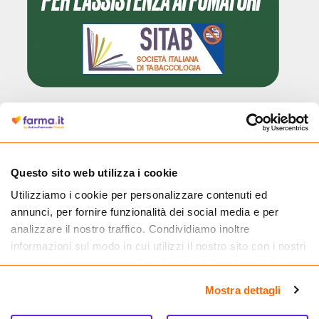
Cliccando il badge, puoi verificare che Farma.it è un'entità regolarmente
autorizzata dal Ministero della Salute a effettuare la vendita online di
medicinali.
Questo sito web utilizza i cookie
Utilizziamo i cookie per personalizzare contenuti ed
annunci, per fornire funzionalità dei social media e per
analizzare il nostro traffico. Condividiamo inoltre
informazioni sul modo in cui utilizzi il nostro sito con i nostri
partner che si occupano di analisi dei dati web, pubblicità e
social media, i quali potrebbero combinarle con altre
Mostra dettagli
informazioni che hai fornito loro o che hanno raccolto dal
tuo utilizzo dei loro servizi.