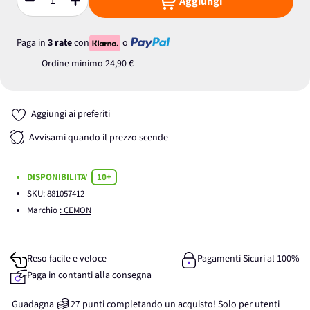
Aggiungi
Quantità
Paga in
3 rate
con
o
Ordine minimo
24,90 €
Aggiungi ai preferiti
Avvisami quando il prezzo scende
DISPONIBILITA'
10+
SKU:
881057412
Marchio
: CEMON
Reso facile e veloce
Pagamenti Sicuri al 100%
Paga in contanti alla consegna
Guadagna
27
punti
completando un acquisto! Solo per
utenti