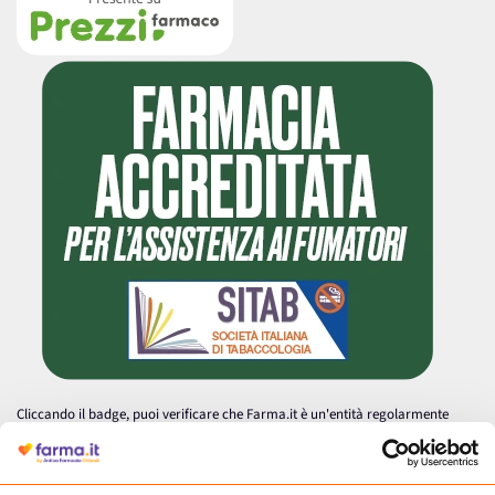
Cliccando il badge, puoi verificare che Farma.it è un'entità regolarmente
autorizzata dal Ministero della Salute a effettuare la vendita online di
medicinali.