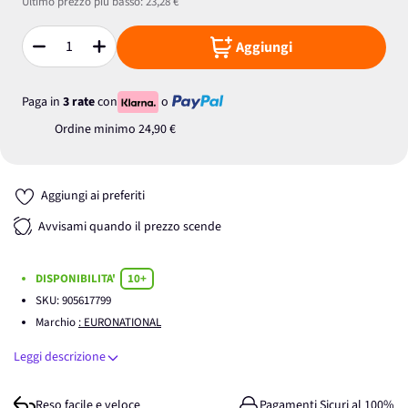
Ultimo prezzo più basso:
23,28 €
Aggiungi
Quantità
Paga in
3 rate
con
o
Ordine minimo
24,90 €
Aggiungi ai preferiti
Avvisami quando il prezzo scende
DISPONIBILITA'
10+
SKU:
905617799
Marchio
: EURONATIONAL
Leggi descrizione
Reso facile e veloce
Pagamenti Sicuri al 100%