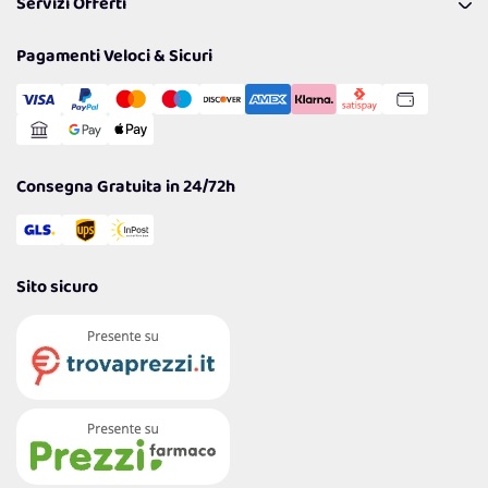
Servizi Offerti
Spedizioni
Resi
Politiche per la parità di genere
Privacy Policy
Tantissimi Sconti
Pagamenti Veloci & Sicuri
Cookie Policy
Transazione Sicura
Comunicazioni
Gestisci Cookie
Reso Facile e Veloce
Garanzia
Consegna Gratuita in 24/72h
Sito sicuro