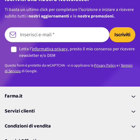
Ti basta un ultimo click per completare l’iscrizione e iniziare a ricevere
subito tutti i
nostri aggiornamenti
e le
nostre promozioni.
Iscriviti
Letta l’
informativa privacy
, presto il mio consenso per ricevere
newsletter e/o DEM
Questo form è protetto da reCAPTCHA - vi si applicano la
Privacy Policy
e i
Termini
di Servizio
di Google.
farma.it
La nostra Azienda
Servizi clienti
Coupon
Contattaci
Programma Fedeltà Farma Lovers
Condizioni di vendita
Richiamami
Lavora con noi
Pagamenti & Condizioni
FAQ
I nostri consigli