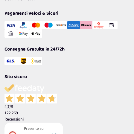
Resi
Politiche per la parità di genere
Privacy Policy
Tantissimi Sconti
Pagamenti Veloci & Sicuri
Cookie Policy
Transazione Sicura
Comunicazioni
Gestisci Cookie
Reso Facile e Veloce
Garanzia
Consegna Gratuita in 24/72h
Sito sicuro
4,7
/5
122.269
Recensioni