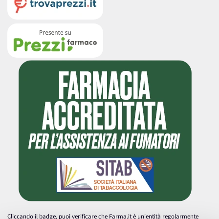
Cliccando il badge, puoi verificare che Farma.it è un'entità regolarmente