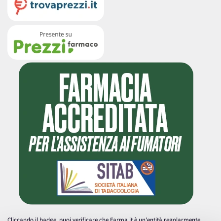
Cliccando il badge, puoi verificare che Farma.it è un'entità regolarmente