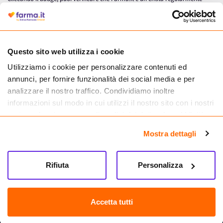
autorizzata dal Ministero della Salute a effettuare la vendita online di
medicinali.
Questo sito web utilizza i cookie
Utilizziamo i cookie per personalizzare contenuti ed
annunci, per fornire funzionalità dei social media e per
analizzare il nostro traffico. Condividiamo inoltre
informazioni sul modo in cui utilizzi il nostro sito con i nostri
partner che si occupano di analisi dei dati web, pubblicità e
social media, i quali potrebbero combinarle con altre
Mostra dettagli
informazioni che hai fornito loro o che hanno raccolto dal
tuo utilizzo dei loro servizi.
Seguici su
Rifiuta
Personalizza
Farma.it S.a.s. P. IVA 07417261216 REA: NA-884088
CREDITS
Accetta tutti
Sede legale Via delle Repubbliche Marinare 128, 80147 Napoli
Vendita online di medicinali senza obbligo di prescrizione effettuata tramite
esercizio autorizzato dal Ministero della Salute – Codice identificativo n. 016715