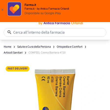
Spedizione
Gratuita
| Ordine minimo 24,90 €
Farma.it
Salta al contenuto
Farma.it - by Antica Farmacia Orlandi
x
Disponibile su
Google Play
0
Cerca all’interno della farmacia
Home
Salute e Cura della Persona
Ortopedia e Comfort
Articoli Sanitari
COMFEEL Crema Barriera 4720
Main image
Click to view image in fullscreen
FAST DELIVERY