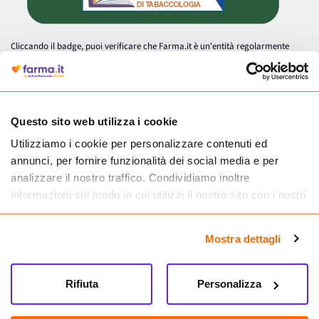
Cliccando il badge, puoi verificare che Farma.it è un'entità regolarmente
autorizzata dal Ministero della Salute a effettuare la vendita online di
medicinali.
Questo sito web utilizza i cookie
Utilizziamo i cookie per personalizzare contenuti ed
annunci, per fornire funzionalità dei social media e per
analizzare il nostro traffico. Condividiamo inoltre
informazioni sul modo in cui utilizzi il nostro sito con i nostri
partner che si occupano di analisi dei dati web, pubblicità e
social media, i quali potrebbero combinarle con altre
Mostra dettagli
informazioni che hai fornito loro o che hanno raccolto dal
tuo utilizzo dei loro servizi.
Seguici su
Rifiuta
Personalizza
Farma.it S.a.s. P. IVA 07417261216 REA: NA-884088
CREDITS