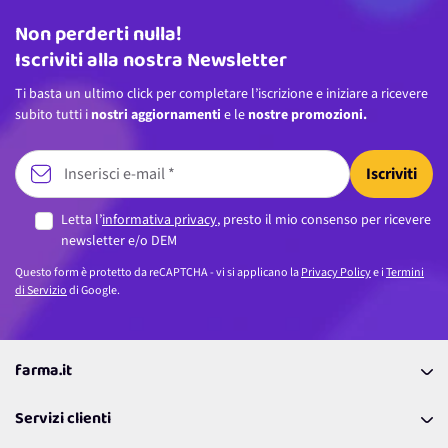
Non perderti nulla!
Indirizzo email
Iscriviti alla nostra Newsletter
Ti basta un ultimo click per completare l’iscrizione e iniziare a ricevere
subito tutti i
nostri aggiornamenti
e le
nostre promozioni.
Iscriviti
Letta l’
informativa privacy
, presto il mio consenso per ricevere
newsletter e/o DEM
Questo form è protetto da reCAPTCHA - vi si applicano la
Privacy Policy
e i
Termini
di Servizio
di Google.
farma.it
La nostra Azienda
Servizi clienti
Coupon
Contattaci
Programma Fedeltà Farma Lovers