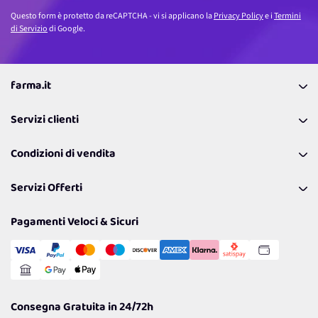
Questo form è protetto da reCAPTCHA - vi si applicano la
Privacy Policy
e i
Termini
di Servizio
di Google.
farma.it
La nostra Azienda
Servizi clienti
Coupon
Contattaci
Programma Fedeltà Farma Lovers
Condizioni di vendita
Richiamami
Lavora con noi
Pagamenti & Condizioni
FAQ
I nostri consigli
Servizi Offerti
Spedizioni
Resi
Politiche per la parità di genere
Privacy Policy
Tantissimi Sconti
Pagamenti Veloci & Sicuri
Cookie Policy
Transazione Sicura
Comunicazioni
Gestisci Cookie
Reso Facile e Veloce
Garanzia
Consegna Gratuita in 24/72h