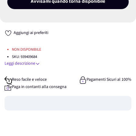
Avvisami quando torna disponibile
Aggiungi ai preferiti
NON DISPONIBILE
SKU:
939409684
Leggi descrizione
Reso facile e veloce
Pagamenti Sicuri al 100%
Paga in contanti alla consegna
Guadagna
0
punti