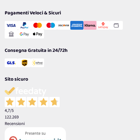
Privacy Policy
Tantissimi Sconti
Pagamenti Veloci & Sicuri
Cookie Policy
Transazione Sicura
Comunicazioni
Gestisci Cookie
Reso Facile e Veloce
Garanzia
Consegna Gratuita in 24/72h
Sito sicuro
4,7
/5
122.269
Recensioni