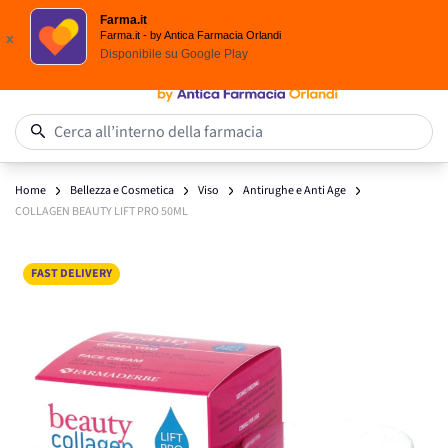
Spedizione
Gratuita
| Ordine minimo 24,90 €
Farma.it
Salta al contenuto
Farma.it - by Antica Farmacia Orlandi
x
Disponibile su
Google Play
0
Cerca all’interno della farmacia
Home
Bellezza e Cosmetica
Viso
Antirughe e Anti Age
COLLAGEN BEAUTY LIFT PRO 50ML
Main image
Click to view image in fullscreen
FAST DELIVERY