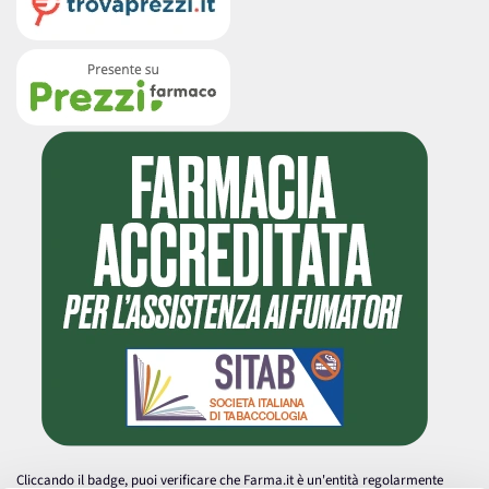
Cliccando il badge, puoi verificare che Farma.it è un'entità regolarmente