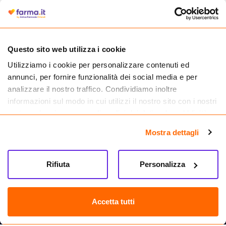
autorizzata dal Ministero della Salute a effettuare la vendita online di
medicinali.
Questo sito web utilizza i cookie
Utilizziamo i cookie per personalizzare contenuti ed
annunci, per fornire funzionalità dei social media e per
analizzare il nostro traffico. Condividiamo inoltre
informazioni sul modo in cui utilizzi il nostro sito con i nostri
partner che si occupano di analisi dei dati web, pubblicità e
social media, i quali potrebbero combinarle con altre
Mostra dettagli
informazioni che hai fornito loro o che hanno raccolto dal
tuo utilizzo dei loro servizi.
Seguici su
Rifiuta
Personalizza
Farma.it S.a.s. P. IVA 07417261216 REA: NA-884088
CREDITS
Accetta tutti
Sede legale Via delle Repubbliche Marinare 128, 80147 Napoli
Vendita online di medicinali senza obbligo di prescrizione effettuata tramite
esercizio autorizzato dal Ministero della Salute – Codice identificativo n. 016715