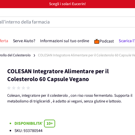
Scegli i solari Eucerin!
all’interno della farmacia
ferta
Serve Aiuto?
Informazioni sul tuo ordine
Scarica l
Podcast
ollo del Colesterolo
COLESAN Integratore Alimentare per il Colesterolo 60 Capsule 
COLESAN Integratore Alimentare per il
Colesterolo 60 Capsule Vegano
Colesan, integratore per il colesterolo , con riso rosso fermentato. Supporta il
metabolismo di trigliceridi , è adatto ai vegani, senza glutine e lattosio.
DISPONIBILITA'
10+
SKU:
933780544