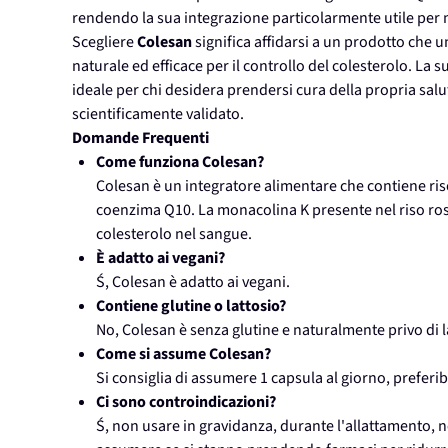
rendendo la sua integrazione particolarmente utile per ma
Scegliere
Colesan
significa affidarsi a un prodotto che 
naturale ed efficace per il controllo del colesterolo. La 
ideale per chi desidera prendersi cura della propria sal
scientificamente validato.
Domande Frequenti
Come funziona Colesan?
Colesan è un integratore alimentare che contiene ri
coenzima Q10. La monacolina K presente nel riso ros
colesterolo nel sangue.
È adatto ai vegani?
Ś, Colesan è adatto ai vegani.
Contiene glutine o lattosio?
No, Colesan è senza glutine e naturalmente privo di l
Come si assume Colesan?
Si consiglia di assumere 1 capsula al giorno, preferib
Ci sono controindicazioni?
Ś, non usare in gravidanza, durante l'allattamento, ne