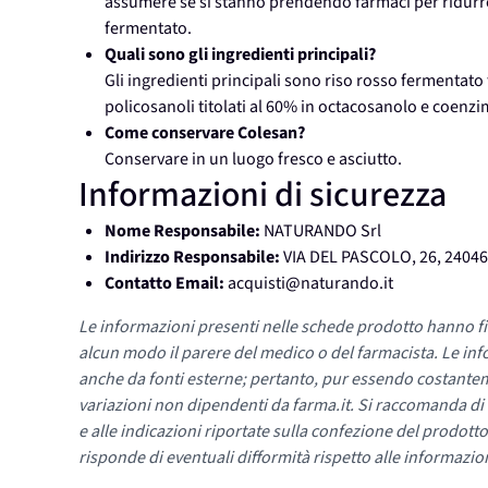
assumere se si stanno prendendo farmaci per ridurre i
fermentato.
Quali sono gli ingredienti principali?
Gli ingredienti principali sono riso rosso fermentat
policosanoli titolati al 60% in octacosanolo e coenz
Come conservare Colesan?
Conservare in un luogo fresco e asciutto.
Informazioni di sicurezza
Nome Responsabile:
NATURANDO Srl
Indirizzo Responsabile:
VIA DEL PASCOLO, 26, 2404
Contatto Email:
acquisti@naturando.it
Le informazioni presenti nelle schede prodotto hanno fi
alcun modo il parere del medico o del farmacista. Le inf
anche da fonti esterne; pertanto, pur essendo costante
variazioni non dipendenti da farma.it. Si raccomanda di fa
e alle indicazioni riportate sulla confezione del prodotto
risponde di eventuali difformità rispetto alle informazion