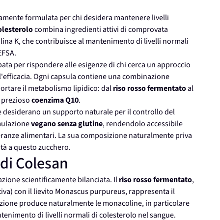
amente formulata per chi desidera mantenere livelli
olesterolo
combina ingredienti attivi di comprovata
ina K, che contribuisce al mantenimento di livelli normali
EFSA.
pata per rispondere alle esigenze di chi cerca un approccio
all'efficacia. Ogni capsula contiene una combinazione
portare il metabolismo lipidico: dal
riso rosso fermentato
al
l prezioso
coenzima Q10
.
he desiderano un supporto naturale per il controllo del
rmulazione
vegano senza glutine
, rendendolo accessibile
lleranze alimentari. La sua composizione naturalmente priva
lità a questo zucchero.
 di Colesan
zione scientificamente bilanciata. Il
riso rosso fermentato
,
iva) con il lievito Monascus purpureus, rappresenta il
azione produce naturalmente le monacoline, in particolare
tenimento di livelli normali di colesterolo nel sangue.