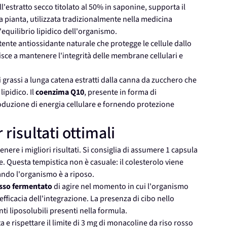
'estratto secco titolato al 50% in saponine, supporta il
a pianta, utilizzata tradizionalmente nella medicina
'equilibrio lipidico dell'organismo.
otente antiossidante naturale che protegge le cellule dallo
isce a mantenere l'integrità delle membrane cellulari e
li grassi a lunga catena estratti dalla canna da zucchero che
ipidico. Il
coenzima Q10
, presente in forma di
duzione di energia cellulare e fornendo protezione
isultati ottimali
ere i migliori risultati. Si consiglia di assumere 1 capsula
e. Questa tempistica non è casuale: il colesterolo viene
ando l'organismo è a riposo.
osso fermentato
di agire nel momento in cui l'organismo
fficacia dell'integrazione. La presenza di cibo nello
i liposolubili presenti nella formula.
 e rispettare il limite di 3 mg di monacoline da riso rosso