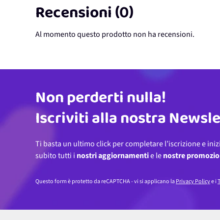
Recensioni (0)
Al momento questo prodotto non ha recensioni.
Non perderti nulla!
Indirizzo email
Iscriviti alla nostra Newsl
Ti basta un ultimo click per completare l’iscrizione e iniz
subito tutti i
nostri aggiornamenti
e le
nostre promozio
Questo form è protetto da reCAPTCHA - vi si applicano la
Privacy Policy
e i
T