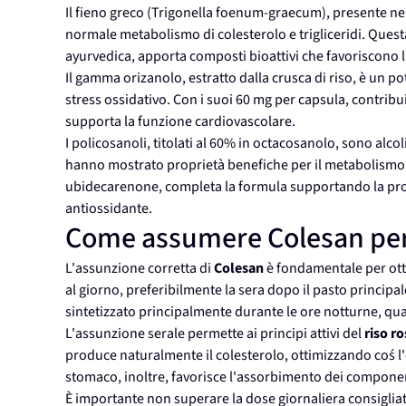
Il fieno greco (Trigonella foenum-graecum), presente nell
normale metabolismo di colesterolo e trigliceridi. Quest
ayurvedica, apporta composti bioattivi che favoriscono l
Il gamma orizanolo, estratto dalla crusca di riso, è un p
stress ossidativo. Con i suoi 60 mg per capsula, contribu
supporta la funzione cardiovascolare.
I policosanoli, titolati al 60% in octacosanolo, sono alco
hanno mostrato proprietà benefiche per il metabolismo l
ubidecarenone, completa la formula supportando la pro
antiossidante.
Come assumere Colesan per r
L'assunzione corretta di
Colesan
è fondamentale per otten
al giorno, preferibilmente la sera dopo il pasto principal
sintetizzato principalmente durante le ore notturne, qu
L'assunzione serale permette ai principi attivi del
riso r
produce naturalmente il colesterolo, ottimizzando coś l'e
stomaco, inoltre, favorisce l'assorbimento dei component
È importante non superare la dose giornaliera consigliata