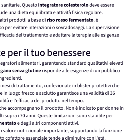
 sanitarie. Questo
integratore colesterolo
deve essere
de una dieta equilibrata e attività fisica regolare.
altri prodotti a base di
riso rosso fermentato
, è
o per evitare interazioni o sovradosaggi. La supervisione
icacia del trattamento e adattare la terapia alle esigenze
te per il tuo benessere
egratori alimentari, garantendo standard qualitativi elevati
gano senza glutine
risponde alle esigenze di un pubblico
ngredienti.
mesi di trattamento, confezionate in blister protettivi che
e in luogo fresco e asciutto garantisce una validità di 36
ità e l'efficacia del prodotto nel tempo.
e che accompagnano il prodotto. Non è indicato per donne in
i sopra i 70 anni. Queste limitazioni sono stabilite per
rmentato
e degli altri componenti attivi.
n valore nutrizionale importante, supportando la funzione
to cofattore essenziale tende a diminuire con l'età,