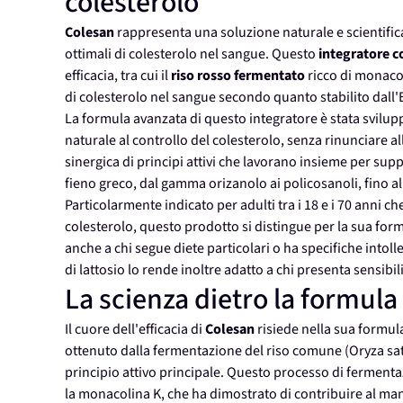
colesterolo
Colesan
rappresenta una soluzione naturale e scientific
ottimali di colesterolo nel sangue. Questo
integratore c
efficacia, tra cui il
riso rosso fermentato
ricco di monacol
di colesterolo nel sangue secondo quanto stabilito dall'
La formula avanzata di questo integratore è stata svilup
naturale al controllo del colesterolo, senza rinunciare 
sinergica di principi attivi che lavorano insieme per sup
fieno greco, dal gamma orizanolo ai policosanoli, fino a
Particolarmente indicato per adulti tra i 18 e i 70 anni c
colesterolo, questo prodotto si distingue per la sua fo
anche a chi segue diete particolari o ha specifiche into
di lattosio lo rende inoltre adatto a chi presenta sensibi
La scienza dietro la formula
Il cuore dell'efficacia di
Colesan
risiede nella sua formula
ottenuto dalla fermentazione del riso comune (Oryza sat
principio attivo principale. Questo processo di ferment
la monacolina K, che ha dimostrato di contribuire al man