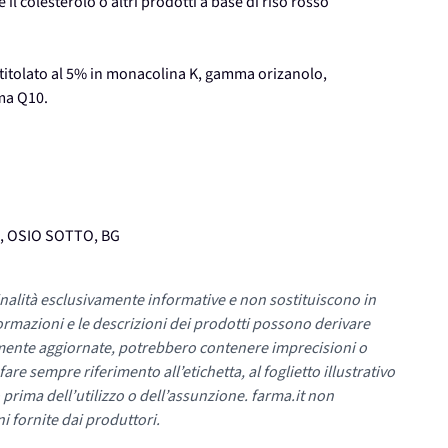
l colesterolo o altri prodotti a base di riso rosso
o titolato al 5% in monacolina K, gamma orizanolo,
ima Q10.
6, OSIO SOTTO, BG
nalità esclusivamente informative e non sostituiscono in
ormazioni e le descrizioni dei prodotti possono derivare
mente aggiornate, potrebbero contenere imprecisioni o
re sempre riferimento all’etichetta, al foglietto illustrativo
 prima dell’utilizzo o dell’assunzione. farma.it non
i fornite dai produttori.