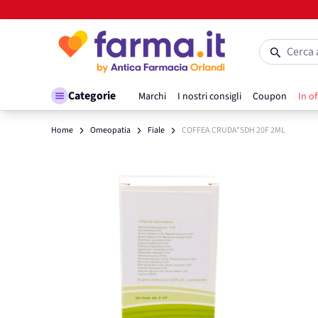
Salta al contenuto
Cerca 
Categorie
Marchi
I nostri consigli
Coupon
In of
Home
Omeopatia
Fiale
COFFEA CRUDA*5DH 20F 2ML
Main image
Click to view image in fullscreen