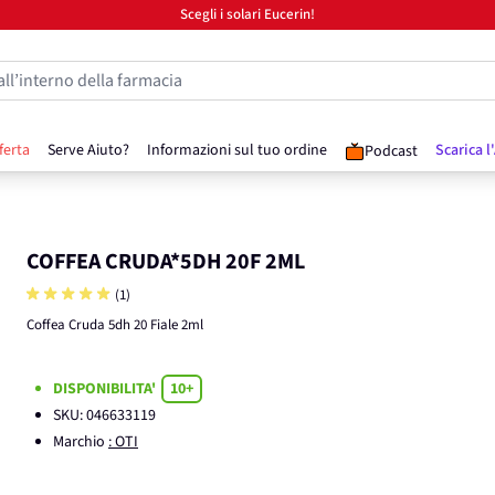
Scegli i solari Eucerin!
all’interno della farmacia
ferta
Serve Aiuto?
Informazioni sul tuo ordine
Scarica l
Podcast
COFFEA CRUDA*5DH 20F 2ML
(1)
Coffea Cruda 5dh 20 Fiale 2ml
DISPONIBILITA'
10+
SKU:
046633119
Marchio
: OTI