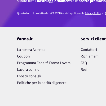
subito tutti i
nostri aggiornamenti
e le
nostre promozio
Questo form è protetto da reCAPTCHA - vi si applicano la
Privacy Policy
e i
T
farma.it
Servizi client
La nostra Azienda
Contattaci
Coupon
Richiamami
Programma Fedeltà Farma Lovers
FAQ
Lavora con noi
Resi
I nostri consigli
Politiche per la parità di genere