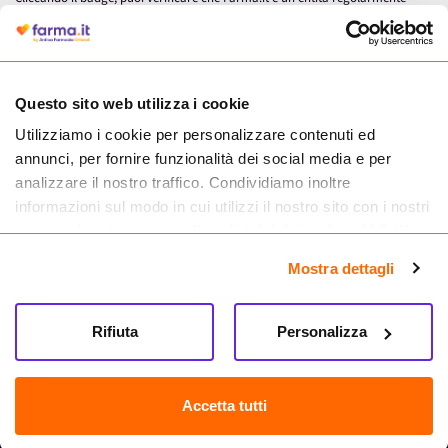
autorizzata dal Ministero della Salute a effettuare la vendita online di
medicinali.
Questo sito web utilizza i cookie
Utilizziamo i cookie per personalizzare contenuti ed
annunci, per fornire funzionalità dei social media e per
analizzare il nostro traffico. Condividiamo inoltre
informazioni sul modo in cui utilizzi il nostro sito con i nostri
partner che si occupano di analisi dei dati web, pubblicità e
social media, i quali potrebbero combinarle con altre
Mostra dettagli
informazioni che hai fornito loro o che hanno raccolto dal
tuo utilizzo dei loro servizi.
Seguici su
Rifiuta
Personalizza
Farma.it S.a.s. P. IVA 07417261216 REA: NA-884088
CREDITS
Accetta tutti
Sede legale Via delle Repubbliche Marinare 128, 80147 Napoli
Vendita online di medicinali senza obbligo di prescrizione effettuata tramite
esercizio autorizzato dal Ministero della Salute – Codice identificativo n. 016715