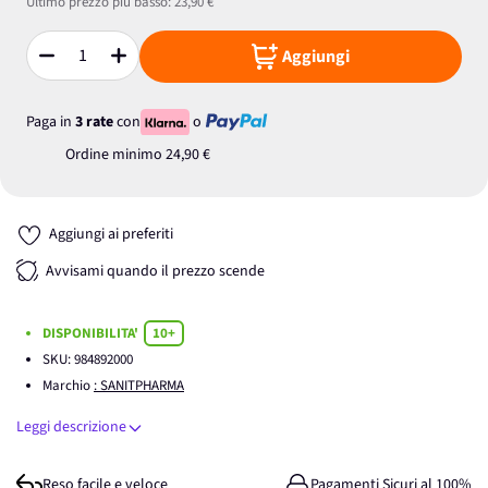
Ultimo prezzo più basso:
23,90 €
Aggiungi
Quantità
Paga in
3 rate
con
o
Ordine minimo
24,90 €
Aggiungi ai preferiti
Avvisami quando il prezzo scende
DISPONIBILITA'
10+
SKU:
984892000
Marchio
: SANITPHARMA
Leggi descrizione
Reso facile e veloce
Pagamenti Sicuri al 100%