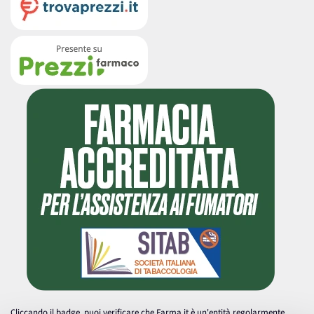
Cliccando il badge, puoi verificare che Farma.it è un'entità regolarmente