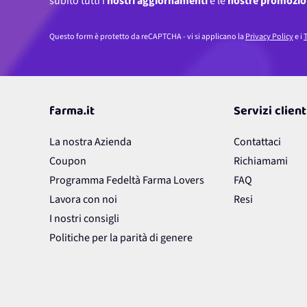
subito tutti i
nostri aggiornamenti
e le
nostre promozio
Questo form è protetto da reCAPTCHA - vi si applicano la
Privacy Policy
e i
T
farma.it
Servizi client
La nostra Azienda
Contattaci
Coupon
Richiamami
Programma Fedeltà Farma Lovers
FAQ
Lavora con noi
Resi
I nostri consigli
Politiche per la parità di genere