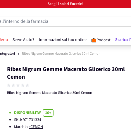
Scegli i solari Eucerin!
all’interno della farmacia
ferta
Serve Aiuto?
Informazioni sul tuo ordine
Scarica l
Podcast
 Integratori
Ribes Nigrum Gemme Macerato Glicerico 30ml Cemon
Ribes Nigrum Gemme Macerato Glicerico 30ml
Cemon
Ribes Nigrum Gemme Macerato Glicerico 30ml Cemon
DISPONIBILITA'
10+
SKU:
971731334
Marchio
: CEMON