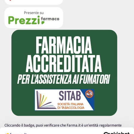
Cliccando il badge, puoi verificare che Farma.it è un'entità regolarmente
autorizzata dal Ministero della Salute a effettuare la vendita online di