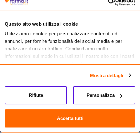
medicinali.
Questo sito web utilizza i cookie
Utilizziamo i cookie per personalizzare contenuti ed
annunci, per fornire funzionalità dei social media e per
analizzare il nostro traffico. Condividiamo inoltre
informazioni sul modo in cui utilizzi il nostro sito con i nostri
partner che si occupano di analisi dei dati web, pubblicità e
social media, i quali potrebbero combinarle con altre
Mostra dettagli
informazioni che hai fornito loro o che hanno raccolto dal
tuo utilizzo dei loro servizi.
Seguici su
Rifiuta
Personalizza
Farma.it S.a.s. P. IVA 07417261216 REA: NA-884088
CREDITS
Accetta tutti
Sede legale Via delle Repubbliche Marinare 128, 80147 Napoli
Vendita online di medicinali senza obbligo di prescrizione effettuata tramite
esercizio autorizzato dal Ministero della Salute – Codice identificativo n. 016715