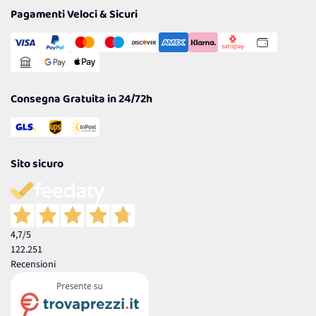
Tantissimi Sconti
Pagamenti Veloci & Sicuri
Cookie Policy
Transazione Sicura
Comunicazioni
Gestisci Cookie
Reso Facile e Veloce
Garanzia
Consegna Gratuita in 24/72h
Sito sicuro
4,7
/5
122.251
Recensioni