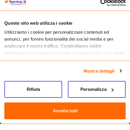
medicinali.
Questo sito web utilizza i cookie
Utilizziamo i cookie per personalizzare contenuti ed
annunci, per fornire funzionalità dei social media e per
analizzare il nostro traffico. Condividiamo inoltre
informazioni sul modo in cui utilizzi il nostro sito con i nostri
partner che si occupano di analisi dei dati web, pubblicità e
social media, i quali potrebbero combinarle con altre
Mostra dettagli
informazioni che hai fornito loro o che hanno raccolto dal
tuo utilizzo dei loro servizi.
Seguici su
Rifiuta
Personalizza
Farma.it S.a.s. P. IVA 07417261216 REA: NA-884088
CREDITS
Accetta tutti
Sede legale Via delle Repubbliche Marinare 128, 80147 Napoli
Vendita online di medicinali senza obbligo di prescrizione effettuata tramite
esercizio autorizzato dal Ministero della Salute – Codice identificativo n. 016715