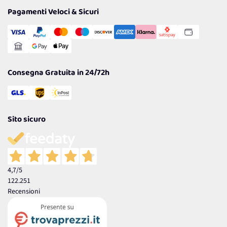
Tantissimi Sconti
Pagamenti Veloci & Sicuri
Cookie Policy
Transazione Sicura
Comunicazioni
Gestisci Cookie
Reso Facile e Veloce
Garanzia
Consegna Gratuita in 24/72h
Sito sicuro
4,7
/5
122.251
Recensioni