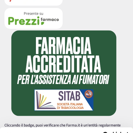
Cliccando il badge, puoi verificare che Farma.it è un'entità regolarmente
autorizzata dal Ministero della Salute a effettuare la vendita online di