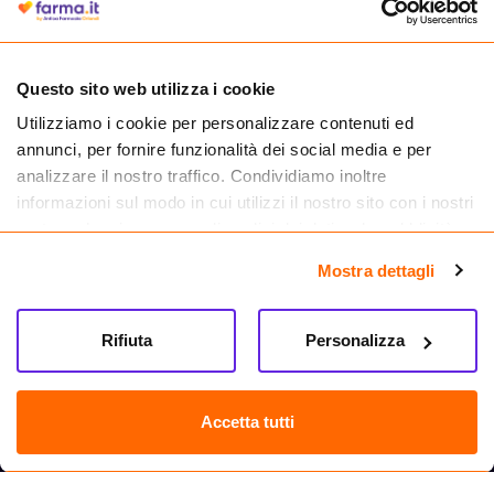
medicinali.
Questo sito web utilizza i cookie
Utilizziamo i cookie per personalizzare contenuti ed
annunci, per fornire funzionalità dei social media e per
analizzare il nostro traffico. Condividiamo inoltre
informazioni sul modo in cui utilizzi il nostro sito con i nostri
partner che si occupano di analisi dei dati web, pubblicità e
social media, i quali potrebbero combinarle con altre
Mostra dettagli
informazioni che hai fornito loro o che hanno raccolto dal
tuo utilizzo dei loro servizi.
Seguici su
Rifiuta
Personalizza
Farma.it S.a.s. P. IVA 07417261216 REA: NA-884088
CREDITS
Accetta tutti
Sede legale Via delle Repubbliche Marinare 128, 80147 Napoli
Vendita online di medicinali senza obbligo di prescrizione effettuata tramite
esercizio autorizzato dal Ministero della Salute – Codice identificativo n. 016715