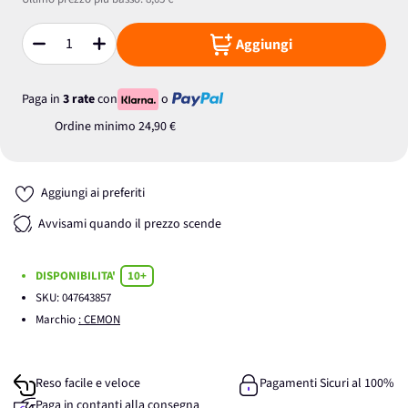
Aggiungi
Quantità
Paga in
3 rate
con
o
Ordine minimo
24,90 €
Aggiungi ai preferiti
Avvisami quando il prezzo scende
DISPONIBILITA'
10+
SKU:
047643857
Marchio
: CEMON
Reso facile e veloce
Pagamenti Sicuri al 100%
Paga in contanti alla consegna