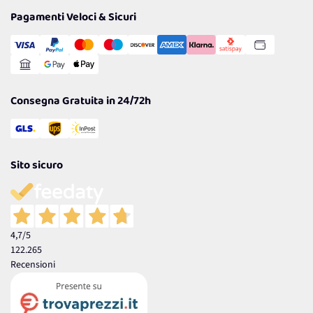
Tantissimi Sconti
Pagamenti Veloci & Sicuri
Cookie Policy
Transazione Sicura
Comunicazioni
Gestisci Cookie
Reso Facile e Veloce
Garanzia
Consegna Gratuita in 24/72h
Sito sicuro
4,7
/5
122.265
Recensioni