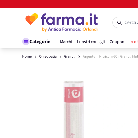
Salta al contenuto
Cerca 
Categorie
Marchi
I nostri consigli
Coupon
In of
Home
Omeopatia
Granuli
Argentum Nitricum 6Ch Granuli Mu
Main image
Click to view image in fullscreen