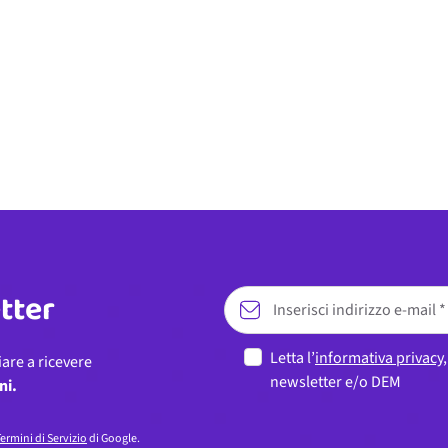
etter
Letta l’
informativa privacy
iare a ricevere
newsletter e/o DEM
ni.
ermini di Servizio
di Google.