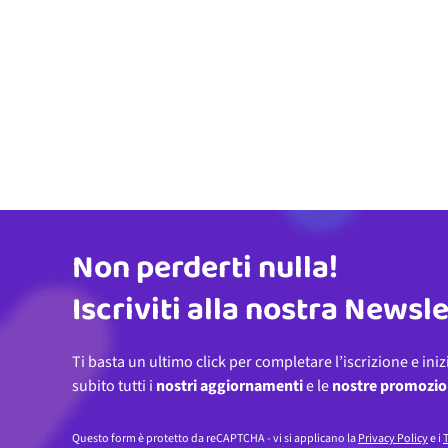
Non perderti nulla!
Indirizzo email
Iscriviti alla nostra Newsl
Ti basta un ultimo click per completare l’iscrizione e iniz
subito tutti i
nostri aggiornamenti
e le
nostre promozio
Questo form è protetto da reCAPTCHA - vi si applicano la
Privacy Policy
e i
T