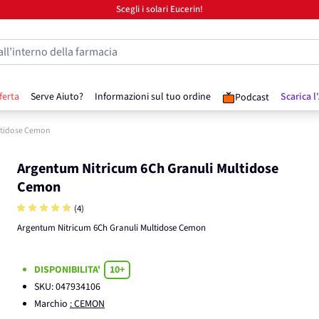
Scegli i solari Eucerin!
all’interno della farmacia
ferta
Serve Aiuto?
Informazioni sul tuo ordine
Scarica l
Podcast
ltidose Cemon
Argentum Nitricum 6Ch Granuli Multidose
Cemon
(4)
Argentum Nitricum 6Ch Granuli Multidose Cemon
DISPONIBILITA'
10+
SKU:
047934106
Marchio
: CEMON