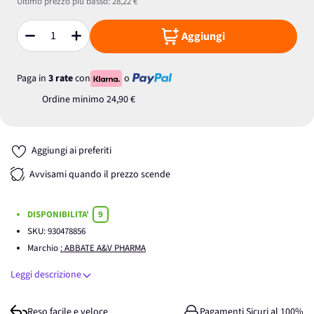
Ultimo prezzo più basso:
28,22 €
Aggiungi
Quantità
Paga in
3 rate
con
o
Ordine minimo
24,90 €
Aggiungi ai preferiti
Avvisami quando il prezzo scende
DISPONIBILITA'
9
SKU:
930478856
Marchio
: ABBATE A&V PHARMA
Leggi descrizione
Reso facile e veloce
Pagamenti Sicuri al 100%