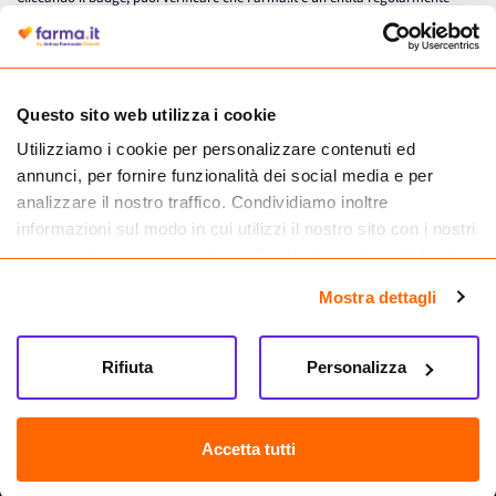
autorizzata dal Ministero della Salute a effettuare la vendita online di
medicinali.
Questo sito web utilizza i cookie
Utilizziamo i cookie per personalizzare contenuti ed
annunci, per fornire funzionalità dei social media e per
analizzare il nostro traffico. Condividiamo inoltre
informazioni sul modo in cui utilizzi il nostro sito con i nostri
partner che si occupano di analisi dei dati web, pubblicità e
social media, i quali potrebbero combinarle con altre
Mostra dettagli
informazioni che hai fornito loro o che hanno raccolto dal
tuo utilizzo dei loro servizi.
Seguici su
Rifiuta
Personalizza
Farma.it S.a.s. P. IVA 07417261216 REA: NA-884088
CREDITS
Accetta tutti
Sede legale Via delle Repubbliche Marinare 128, 80147 Napoli
Vendita online di medicinali senza obbligo di prescrizione effettuata tramite
esercizio autorizzato dal Ministero della Salute – Codice identificativo n. 016715