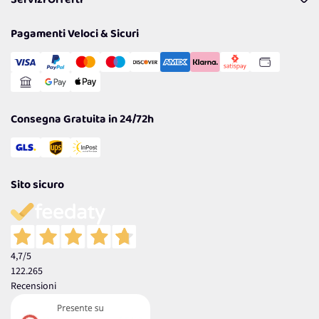
Servizi Offerti
Resi
Politiche per la parità di genere
Privacy Policy
Tantissimi Sconti
Pagamenti Veloci & Sicuri
Cookie Policy
Transazione Sicura
Comunicazioni
Gestisci Cookie
Reso Facile e Veloce
Garanzia
Consegna Gratuita in 24/72h
Sito sicuro
4,7
/5
122.265
Recensioni