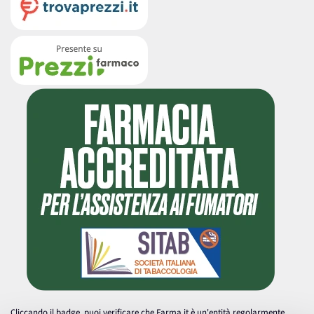
Cliccando il badge, puoi verificare che Farma.it è un'entità regolarmente