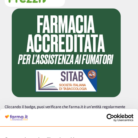
Cliccando il badge, puoi verificare che Farma.it è un'entità regolarmente
autorizzata dal Ministero della Salute a effettuare la vendita online di
medicinali.