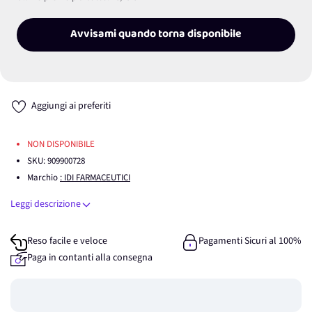
Avvisami quando torna disponibile
Aggiungi ai preferiti
NON DISPONIBILE
SKU:
909900728
Marchio
: IDI FARMACEUTICI
Leggi descrizione
Reso facile e veloce
Pagamenti Sicuri al 100%
Paga in contanti alla consegna
Guadagna
0
punti