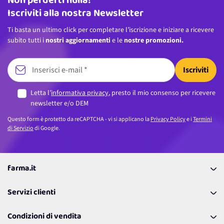
Non perderti nulla!
Iscriviti alla nostra Newsletter
Ti basta un ultimo click per completare l’iscrizione e iniziare a ricevere
subito tutti i
nostri aggiornamenti
e le
nostre promozioni.
Iscriviti
Letta l’
informativa privacy
, presto il mio consenso per ricevere
newsletter e/o DEM
Questo form è protetto da reCAPTCHA - vi si applicano la
Privacy Policy
e i
Termini
di Servizio
di Google.
farma.it
La nostra Azienda
Servizi clienti
Coupon
Contattaci
Programma Fedeltà Farma Lovers
Condizioni di vendita
Richiamami
Lavora con noi