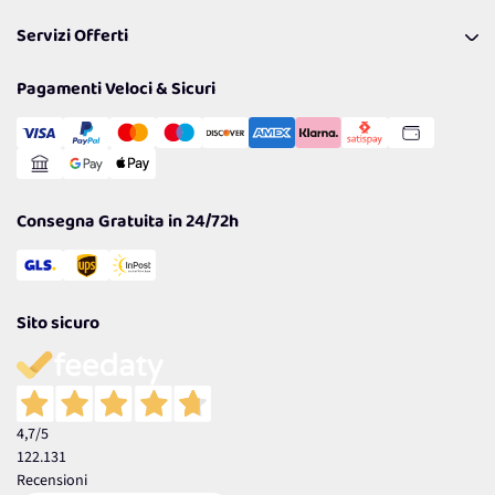
Pagamenti & Condizioni
FAQ
I nostri consigli
Servizi Offerti
Spedizioni
Resi
Politiche per la parità di genere
Privacy Policy
Tantissimi Sconti
Pagamenti Veloci & Sicuri
Cookie Policy
Transazione Sicura
Comunicazioni
Gestisci Cookie
Reso Facile e Veloce
Garanzia
Consegna Gratuita in 24/72h
Sito sicuro
4,7
/5
122.131
Recensioni