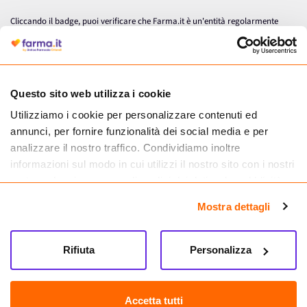
Cliccando il badge, puoi verificare che Farma.it è un'entità regolarmente
autorizzata dal Ministero della Salute a effettuare la vendita online di
medicinali.
Questo sito web utilizza i cookie
Utilizziamo i cookie per personalizzare contenuti ed
annunci, per fornire funzionalità dei social media e per
analizzare il nostro traffico. Condividiamo inoltre
informazioni sul modo in cui utilizzi il nostro sito con i nostri
partner che si occupano di analisi dei dati web, pubblicità e
social media, i quali potrebbero combinarle con altre
Mostra dettagli
informazioni che hai fornito loro o che hanno raccolto dal
tuo utilizzo dei loro servizi.
Seguici su
Rifiuta
Personalizza
Farma.it S.a.s. P. IVA 07417261216 REA: NA-884088
CREDITS
Accetta tutti
Sede legale Via delle Repubbliche Marinare 128, 80147 Napoli