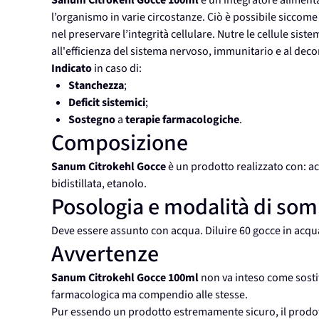
Sanum Citrokehl Gocce 100ml
è un integratore alimentar
l’organismo in varie circostanze. Ciò è possibile siccom
nel preservare l’integrità cellulare. Nutre le cellule si
all'efficienza del sistema nervoso, immunitario e al de
Indicato
in caso di:
Stanchezza
;
Deficit sistemici
;
Sostegno
a
terapie farmacologiche
.
Composizione
Sanum Citrokehl Gocce
è un prodotto realizzato con: ac
bidistillata, etanolo.
Posologia e modalità di so
Deve essere assunto con acqua. Diluire 60 gocce in acqua
Avvertenze
Sanum Citrokehl Gocce 100ml
non va inteso come sostit
farmacologica ma compendio alle stesse.
Pur essendo un prodotto estremamente sicuro, il prodott