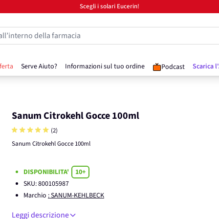
Scegli i solari Eucerin!
all’interno della farmacia
ferta
Serve Aiuto?
Informazioni sul tuo ordine
Scarica l
Podcast
Sanum Citrokehl Gocce 100ml
(2)
Sanum Citrokehl Gocce 100ml
DISPONIBILITA'
10+
SKU:
800105987
Marchio
: SANUM-KEHLBECK
Leggi descrizione