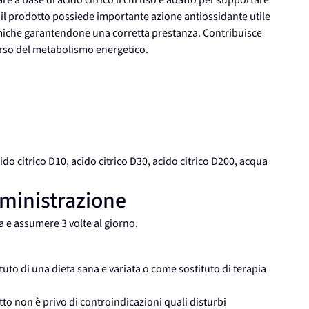
e a base di acido citrico il cui uso è adatto per supportare
e il prodotto possiede importante azione antiossidante utile
stemiche garantendone una corretta prestanza. Contribuisce
corso del metabolismo energetico.
ido citrico D10, acido citrico D30, acido citrico D200, acqua
mministrazione
 e assumere 3 volte al giorno.
uto di una dieta sana e variata o come sostituto di terapia
o non è privo di controindicazioni quali disturbi