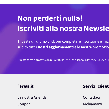
Non perderti nulla!
Indirizzo email
Iscriviti alla nostra Newsl
Ti basta un ultimo click per completare l’iscrizione e iniz
subito tutti i
nostri aggiornamenti
e le
nostre promozio
Questo form è protetto da reCAPTCHA - vi si applicano la
Privacy Policy
e i
T
farma.it
Servizi client
La nostra Azienda
Contattaci
Coupon
Richiamami