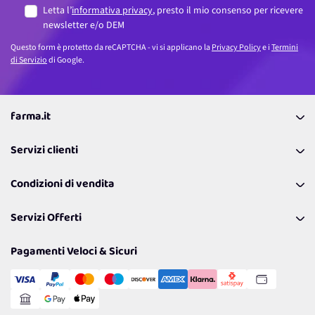
Letta l’
informativa privacy
, presto il mio consenso per ricevere
newsletter e/o DEM
Questo form è protetto da reCAPTCHA - vi si applicano la
Privacy Policy
e i
Termini
di Servizio
di Google.
farma.it
La nostra Azienda
Servizi clienti
Coupon
Contattaci
Programma Fedeltà Farma Lovers
Condizioni di vendita
Richiamami
Lavora con noi
Pagamenti & Condizioni
FAQ
I nostri consigli
Servizi Offerti
Spedizioni
Resi
Politiche per la parità di genere
Privacy Policy
Tantissimi Sconti
Pagamenti Veloci & Sicuri
Cookie Policy
Transazione Sicura
Comunicazioni
Gestisci Cookie
Reso Facile e Veloce
Garanzia