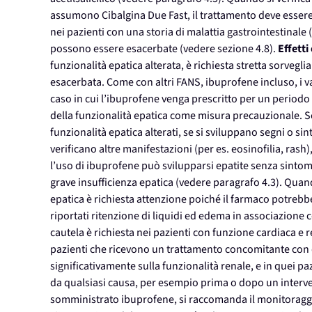
assumono Cibalgina Due Fast, il trattamento deve esser
nei pazienti con una storia di malattia gastrointestinale
possono essere esacerbate (vedere sezione 4.8).
Effetti
funzionalità epatica alterata, è richiesta stretta sorveg
esacerbata. Come con altri FANS, ibuprofene incluso, i v
caso in cui l’ibuprofene venga prescritto per un period
della funzionalità epatica come misura precauzionale. S
funzionalità epatica alterati, se si sviluppano segni o sin
verificano altre manifestazioni (per es. eosinofilia, ras
l’uso di ibuprofene può svilupparsi epatite senza sintom
grave insufficienza epatica (vedere paragrafo 4.3). Quan
epatica è richiesta attenzione poiché il farmaco potrebb
riportati ritenzione di liquidi ed edema in associazione 
cautela è richiesta nei pazienti con funzione cardiaca e
pazienti che ricevono un trattamento concomitante con 
significativamente sulla funzionalità renale, e in quei p
da qualsiasi causa, per esempio prima o dopo un interve
somministrato ibuprofene, si raccomanda il monitoragg