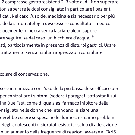
1–2 compresse gastroresistenti 2–3 volte al dì. Non superare
on superare le dosi consigliate; in particolare i pazienti
cati. Nel caso l’uso del medicinale sia necessario per più
to della sintomatologia deve essere consultato il medico.
velocemente in bocca senza lasciare alcun sapore
re seguire, se del caso, un bicchiere d’acqua. È
ti, particolarmente in presenza di disturbi gastrici. Usare
 trattamento senza risultati apprezzabili consultare il
colare di conservazione.
ssere minimizzati con l’uso della più bassa dose efficace per
er controllare i sintomi (vedere i paragrafi sottostanti sui
lgina Due Fast, come di qualsiasi farmaco inibitore della
consigliato nelle donne che intendano iniziare una
 dovrebbe essere sospesa nelle donne che hanno problemi
. Negli adolescenti disidratati esiste il rischio di alterazione
nno un aumento della frequenza di reazioni avverse ai FANS,