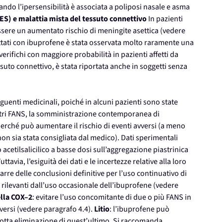
ndo l’ipersensibilità è associata a poliposi nasale e asma
S) e malattia mista del tessuto connettivo
In pazienti
essere un aumentato rischio di meningite asettica (vedere
attati con ibuprofene è stata osservata molto raramente una
erifichi con maggiore probabilità in pazienti affetti da
suto connettivo, è stata riportata anche in soggetti senza
eguenti medicinali, poiché in alcuni pazienti sono state
ltri FANS, la somministrazione contemporanea di
erché può aumentare il rischio di eventi avversi (a meno
on sia stata consigliata dal medico). Dati sperimentali
o acetilsalicilico a basse dosi sull’aggregazione piastrinica
via, l’esiguità dei dati e le incertezze relative alla loro
arre delle conclusioni definitive per l’uso continuativo di
 rilevanti dall’uso occasionale dell’ibuprofene (vedere
della COX–2
: evitare l’uso concomitante di due o più FANS in
versi (vedere paragrafo 4.4).
Litio
: l’ibuprofene può
dotta eliminazione di quest’ultimo. Si raccomanda,