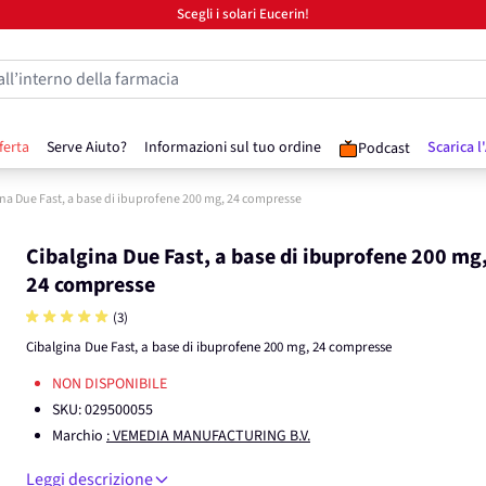
Scegli i solari Eucerin!
all’interno della farmacia
ferta
Serve Aiuto?
Informazioni sul tuo ordine
Scarica l
Podcast
ina Due Fast, a base di ibuprofene 200 mg, 24 compresse
Cibalgina Due Fast, a base di ibuprofene 200 mg
24 compresse
(3)
Cibalgina Due Fast, a base di ibuprofene 200 mg, 24 compresse
NON DISPONIBILE
SKU:
029500055
Marchio
: VEMEDIA MANUFACTURING B.V.
Leggi descrizione