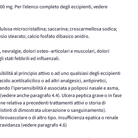
0 mg. Per l’elenco completo degli eccipienti, vedere
ellulosa microcristallina; saccarina; croscarmellosa sodica;
sio stearato; calcio fosfato dibasico anidro.
i, nevralgie, dolori osteo–articolari e muscolari, dolori
stati febbrili ed influenzali.
bilità al principio attivo o ad uno qualsiasi degli eccipienti
cido acetilsalicilico o ad altri analgesici, antipiretici,
ndo l’ipersensibilità è associata a poliposi nasale e asma,
(vedere anche paragrafo 4.4). Ulcera peptica grave o in fase
e relativa a precedenti trattamenti attivi o storia di
distinti di dimostrata ulcerazione o sanguinamento).
rovascolare o di altro tipo. Insufficienza epatica o renale
gravidanza (vedere paragrafo 4.6)