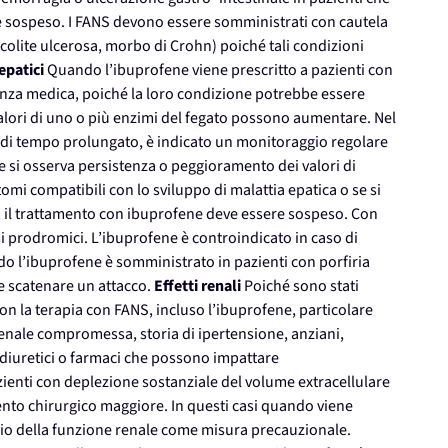
e sospeso. I FANS devono essere somministrati con cautela
 (colite ulcerosa, morbo di Crohn) poiché tali condizioni
 epatici
Quando l’ibuprofene viene prescritto a pazienti con
lianza medica, poiché la loro condizione potrebbe essere
alori di uno o più enzimi del fegato possono aumentare. Nel
o di tempo prolungato, è indicato un monitoraggio regolare
e si osserva persistenza o peggioramento dei valori di
tomi compatibili con lo sviluppo di malattia epatica o se si
h), il trattamento con ibuprofene deve essere sospeso. Con
i prodromici. L’ibuprofene è controindicato in caso di
do l’ibuprofene è somministrato in pazienti con porfiria
e scatenare un attacco.
Effetti renali
Poiché sono stati
con la terapia con FANS, incluso l’ibuprofene, particolare
 renale compromessa, storia di ipertensione, anziani,
diuretici o farmaci che possono impattare
azienti con deplezione sostanziale del volume extracellulare
nto chirurgico maggiore. In questi casi quando viene
io della funzione renale come misura precauzionale.