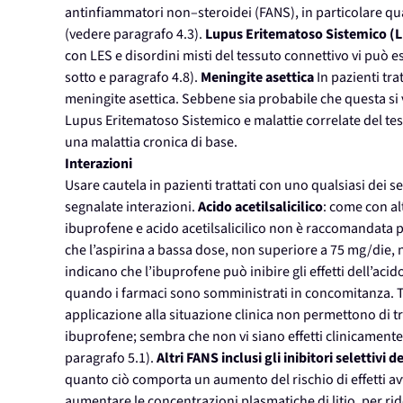
antinfiammatori non–steroidei (FANS), in particolare qua
(vedere paragrafo 4.3).
Lupus Eritematoso Sistemico (LE
con LES e disordini misti del tessuto connettivo vi può 
sotto e paragrafo 4.8).
Meningite asettica
In pazienti tr
meningite asettica. Sebbene sia probabile che questa si v
Lupus Eritematoso Sistemico e malattie correlate del tes
una malattia cronica di base.
Interazioni
Usare cautela in pazienti trattati con uno qualsiasi dei s
segnalate interazioni.
Acido acetilsalicilico
: come con a
ibuprofene e acido acetilsalicilico non è raccomandata p
che l’aspirina a bassa dose, non superiore a 75 mg/die, n
indicano che l’ibuprofene può inibire gli effetti dell’acid
quando i farmaci sono somministrati in concomitanza. Tutta
applicazione alla situazione clinica non permettono di tr
ibuprofene; sembra che non vi siano effetti clinicamente
paragrafo 5.1).
Altri FANS inclusi gli inibitori selettivi 
quanto ciò comporta un aumento del rischio di effetti av
aumentare le concentrazioni plasmatiche di litio, per ri