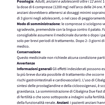
Posologia
:
Adulti, anziani e adolescenti oltre i 12 anni
: 
la dose di 6 compresse (1200 mg) nell’arco delle 24 ore. N
anziani dovrebbero attenersi ai dosaggi minimi sopraindi
di 3 giorni negli adolescenti, o nel caso di peggioramen
Modo di somministrazione
: le compresse si sciolgono 
sgradevole, premendole con la lingua contro il palato. Fa
consigliabile assumere il medicinale durante o dopo i pas
solo per brevi periodi di trattamento. Dopo 2–3 giorni di
medico.
Conservazione
Questo medicinale non richiede alcuna condizione parti
Avvertenze
Informazioni generali
Gli effetti indesiderati possono e
la più breve durata possibile di trattamento che occorre p
rischi gastrointestinali e cardiovascolari). L’uso di Ciba
sintesi delle prostaglandine e della cicloossigenasi, è s
gravidanza. La somministrazione di Cibalgina Due Fast
di fertilità o che sono sottoposte a indagini sulla fertilità
della funzionalità renale.
Anziani
: i pazienti anziani ha