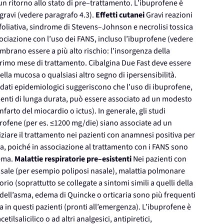
un ritorno allo stato di pre–trattamento. L’ibuprofene è
 gravi (vedere paragrafo 4.3).
Effetti cutanei
Gravi reazioni
sfoliativa, sindrome di Stevens–Johnson e necrolisi tossica
ociazione con l’uso dei FANS, incluso l’ibuprofene (vedere
sembrano essere a più alto rischio: l’insorgenza della
l primo mese di trattamento. Cibalgina Due Fast deve essere
ella mucosa o qualsiasi altro segno di ipersensibilità.
e dati epidemiologici suggeriscono che l’uso di ibuprofene,
menti di lunga durata, può essere associato ad un modesto
nfarto del miocardio o ictus). In generale, gli studi
rofene (per es. ≤1200 mg/die) siano associate ad un
iziare il trattamento nei pazienti con anamnesi positiva per
la, poiché in associazione al trattamento con i FANS sono
dema.
Malattie respiratorie pre–esistenti
Nei pazienti con
asale (per esempio poliposi nasale), malattia polmonare
orio (soprattutto se collegate a sintomi simili a quelli della
e dell’asma, edema di Quincke o orticaria sono più frequenti
a in questi pazienti (pronti all’emergenza). L’ibuprofene è
tilsalicilico o ad altri analgesici, antipiretici,