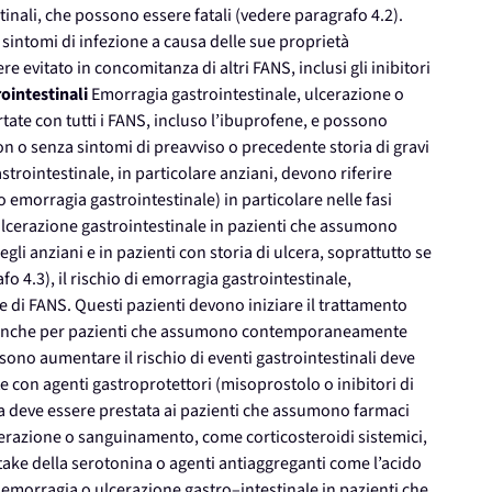
nali, che possono essere fatali (vedere paragrafo 4.2).
 sintomi di infezione a causa delle sue proprietà
 evitato in concomitanza di altri FANS, inclusi gli inibitori
rointestinali
Emorragia gastrointestinale, ulcerazione o
tate con tutti i FANS, incluso l’ibuprofene, e possono
n o senza sintomi di preavviso o precedente storia di gravi
astrointestinale, in particolare anziani, devono riferire
 emorragia gastrointestinale) in particolare nelle fasi
 ulcerazione gastrointestinale in pazienti che assumono
li anziani e in pazienti con storia di ulcera, soprattutto se
 4.3), il rischio di emorragia gastrointestinale,
 di FANS. Questi pazienti devono iniziare il trattamento
i e anche per pazienti che assumono contemporaneamente
ossono aumentare il rischio di eventi gastrointestinali deve
 con agenti gastroprotettori (misoprostolo o inibitori di
a deve essere prestata ai pazienti che assumono farmaci
erazione o sanguinamento, come corticosteroidi sistemici,
ptake della serotonina o agenti antiaggreganti come l’acido
ca emorragia o ulcerazione gastro–intestinale in pazienti che