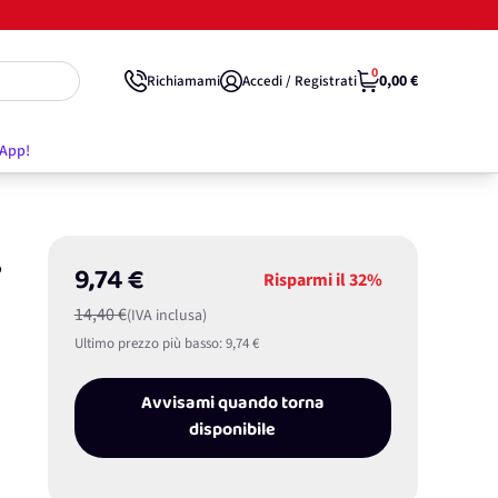
0
0,00 €
Richiamami
Accedi / Registrati
'App!
,
9,74 €
Risparmi il
32%
14,40 €
(IVA inclusa)
Ultimo prezzo più basso:
9,74 €
Avvisami quando torna
disponibile