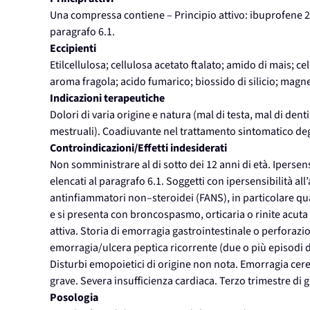
Una compressa contiene – Principio attivo: ibuprofene 20
paragrafo 6.1.
Eccipienti
Etilcellulosa; cellulosa acetato ftalato; amido di mais; c
aroma fragola; acido fumarico; biossido di silicio; magne
Indicazioni terapeutiche
Dolori di varia origine e natura (mal di testa, mal di dent
mestruali). Coadiuvante nel trattamento sintomatico degli 
Controindicazioni/Effetti indesiderati
Non somministrare al di sotto dei 12 anni di età. Ipersensi
elencati al paragrafo 6.1. Soggetti con ipersensibilità all’a
antinfiammatori non–steroidei (FANS), in particolare qua
e si presenta con broncospasmo, orticaria o rinite acuta 
attiva. Storia di emorragia gastrointestinale o perforazion
emorragia/ulcera peptica ricorrente (due o più episodi 
Disturbi emopoietici di origine non nota. Emorragia cereb
grave. Severa insufficienza cardiaca. Terzo trimestre di 
Posologia