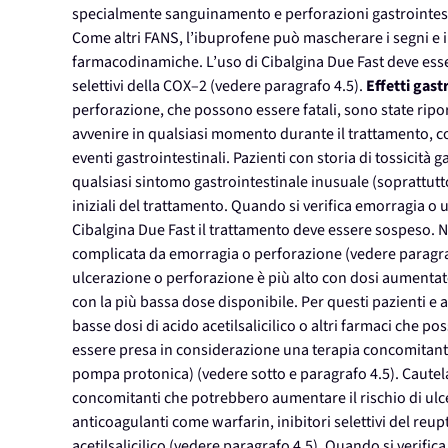
specialmente sanguinamento e perforazioni gastrointesti
Come altri FANS, l’ibuprofene può mascherare i segni e i
farmacodinamiche. L’uso di Cibalgina Due Fast deve essere
selettivi della COX–2 (vedere paragrafo 4.5).
Effetti gast
perforazione, che possono essere fatali, sono state ripor
avvenire in qualsiasi momento durante il trattamento, co
eventi gastrointestinali. Pazienti con storia di tossicità g
qualsiasi sintomo gastrointestinale inusuale (soprattutto
iniziali del trattamento. Quando si verifica emorragia o
Cibalgina Due Fast il trattamento deve essere sospeso. Neg
complicata da emorragia o perforazione (vedere paragrafo
ulcerazione o perforazione è più alto con dosi aumentate
con la più bassa dose disponibile. Per questi pazient
basse dosi di acido acetilsalicilico o altri farmaci che p
essere presa in considerazione una terapia concomitante
pompa protonica) (vedere sotto e paragrafo 4.5). Cautel
concomitanti che potrebbero aumentare il rischio di ulc
anticoagulanti come warfarin, inibitori selettivi del reu
acetilsalicilico (vedere paragrafo 4.5). Quando si verifi