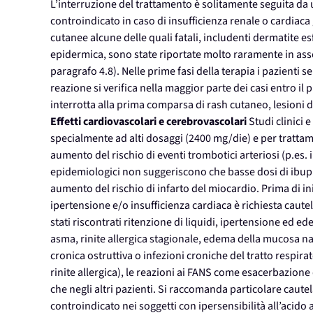
L’interruzione del trattamento è solitamente seguita da 
controindicato in caso di insufficienza renale o cardiaca
cutanee alcune delle quali fatali, includenti dermatite e
epidermica, sono state riportate molto raramente in ass
paragrafo 4.8). Nelle prime fasi della terapia i pazienti 
reazione si verifica nella maggior parte dei casi entro i
interrotta alla prima comparsa di rash cutaneo, lesioni d
Effetti cardiovascolari e cerebrovascolari
Studi clinici 
specialmente ad alti dosaggi (2400 mg/die) e per tratta
aumento del rischio di eventi trombotici arteriosi (p.es. i
epidemiologici non suggeriscono che basse dosi di ibup
aumento del rischio di infarto del miocardio. Prima di in
ipertensione e/o insufficienza cardiaca è richiesta caute
stati riscontrati ritenzione di liquidi, ipertensione ed e
asma, rinite allergica stagionale, edema della mucosa n
cronica ostruttiva o infezioni croniche del tratto respirat
rinite allergica), le reazioni ai FANS come esacerbazion
che negli altri pazienti. Si raccomanda particolare cautel
controindicato nei soggetti con ipersensibilità all’acido ace