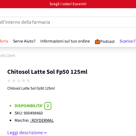
Scegli i solari Eucerin!
all’interno della farmacia
ferta
Serve Aiuto?
Informazioni sul tuo ordine
Scarica l
Podcast
Fp50 125ml
Chitosol Latte Sol Fp50 125ml
Chitosol Latte Sol Fp50 125ml
DISPONIBILITA'
2
SKU:
900498460
Marchio
: ROYDERMAL
Leggi descrizione