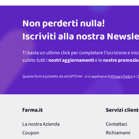
Non perderti nulla!
Indirizzo email
Iscriviti alla nostra Newsl
Ti basta un ultimo click per completare l’iscrizione e iniz
subito tutti i
nostri aggiornamenti
e le
nostre promozio
Questo form è protetto da reCAPTCHA - vi si applicano la
Privacy Policy
e i
T
farma.it
Servizi client
La nostra Azienda
Contattaci
Coupon
Richiamami