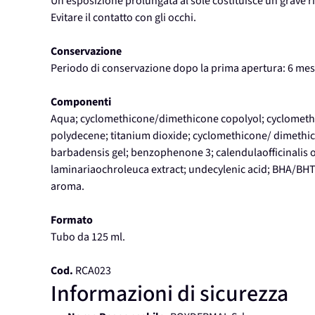
Un’esposizione prolungata al sole costituisce un grave ri
Evitare il contatto con gli occhi.
Conservazione
Periodo di conservazione dopo la prima apertura: 6 mes
Componenti
Aqua; cyclomethicone/dimethicone copolyol; cyclometh
polydecene; titanium dioxide; cyclomethicone/ dimethico
barbadensis gel; benzophenone 3; calendulaofficinalis oi
laminariaochroleuca extract; undecylenic acid; BHA/BH
aroma.
Formato
Tubo da 125 ml.
Cod.
RCA023
Informazioni di sicurezza