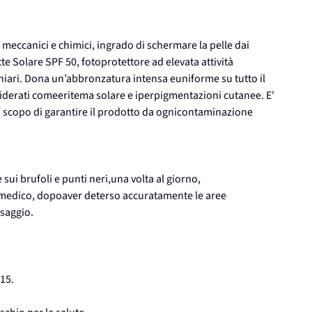
ri meccanici e chimici, ingrado di schermare la pelle dai
tte Solare SPF 50, fotoprotettore ad elevata attività
 chiari. Dona un’abbronzatura intensa euniforme su tutto il
iderati comeeritema solare e iperpigmentazioni cutanee. E'
o scopo di garantire il prodotto da ognicontaminazione
sui brufoli e punti neri,una volta al giorno,
l medico, dopoaver deterso accuratamente le aree
ssaggio.
 15.