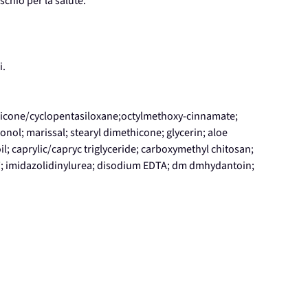
schio per la salute.
i.
icone/cyclopentasiloxane;octylmethoxy-cinnamate;
nol; marissal; stearyl dimethicone; glycerin; aloe
l; caprylic/capryc triglyceride; carboxymethyl chitosan;
T; imidazolidinylurea; disodium EDTA; dm dmhydantoin;