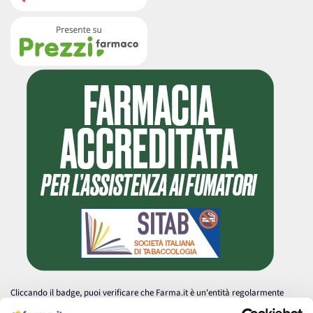
Cliccando il badge, puoi verificare che Farma.it è un'entità regolarmente
autorizzata dal Ministero della Salute a effettuare la vendita online di