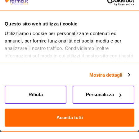
medicinali.
Questo sito web utilizza i cookie
Utilizziamo i cookie per personalizzare contenuti ed
annunci, per fornire funzionalità dei social media e per
analizzare il nostro traffico. Condividiamo inoltre
informazioni sul modo in cui utilizzi il nostro sito con i nostri
partner che si occupano di analisi dei dati web, pubblicità e
social media, i quali potrebbero combinarle con altre
Mostra dettagli
informazioni che hai fornito loro o che hanno raccolto dal
tuo utilizzo dei loro servizi.
Seguici su
Rifiuta
Personalizza
Farma.it S.a.s. P. IVA 07417261216 REA: NA-884088
CREDITS
Accetta tutti
Sede legale Via delle Repubbliche Marinare 128, 80147 Napoli
Vendita online di medicinali senza obbligo di prescrizione effettuata tramite
esercizio autorizzato dal Ministero della Salute – Codice identificativo n. 016715