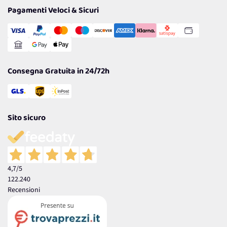
Tantissimi Sconti
Pagamenti Veloci & Sicuri
Cookie Policy
Transazione Sicura
Comunicazioni
Gestisci Cookie
Reso Facile e Veloce
Garanzia
Consegna Gratuita in 24/72h
Sito sicuro
4,7
/5
122.240
Recensioni