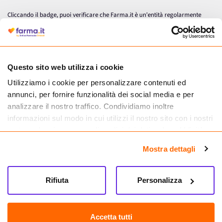
Cliccando il badge, puoi verificare che Farma.it è un'entità regolarmente
autorizzata dal Ministero della Salute a effettuare la vendita online di
medicinali.
Questo sito web utilizza i cookie
Utilizziamo i cookie per personalizzare contenuti ed
annunci, per fornire funzionalità dei social media e per
analizzare il nostro traffico. Condividiamo inoltre
informazioni sul modo in cui utilizzi il nostro sito con i nostri
partner che si occupano di analisi dei dati web, pubblicità e
social media, i quali potrebbero combinarle con altre
Mostra dettagli
informazioni che hai fornito loro o che hanno raccolto dal
tuo utilizzo dei loro servizi.
Seguici su
Rifiuta
Personalizza
Farma.it S.a.s. P. IVA 07417261216 REA: NA-884088
CREDITS
Accetta tutti
Sede legale Via delle Repubbliche Marinare 128, 80147 Napoli