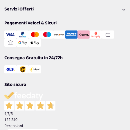
Pagamenti & Condizioni
FAQ
I nostri consigli
Servizi Offerti
Spedizioni
Resi
Politiche per la parità di genere
Privacy Policy
Tantissimi Sconti
Pagamenti Veloci & Sicuri
Cookie Policy
Transazione Sicura
Comunicazioni
Gestisci Cookie
Reso Facile e Veloce
Garanzia
Consegna Gratuita in 24/72h
Sito sicuro
4,7
/5
122.240
Recensioni