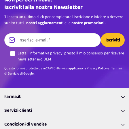
Non perderti nulla!
Iscriviti alla nostra Newsletter
Ti basta un ultimo click per completare l’iscrizione e iniziare a ricevere
subito tutti i
nostri aggiornamenti
e le
nostre promozioni.
Iscriviti
Letta l’
informativa privacy
, presto il mio consenso per ricevere
newsletter e/o DEM
Questo form è protetto da reCAPTCHA - vi si applicano la
Privacy Policy
e i
Termini
di Servizio
di Google.
farma.it
La nostra Azienda
Servizi clienti
Coupon
Contattaci
Programma Fedeltà Farma Lovers
Condizioni di vendita
Richiamami
Lavora con noi