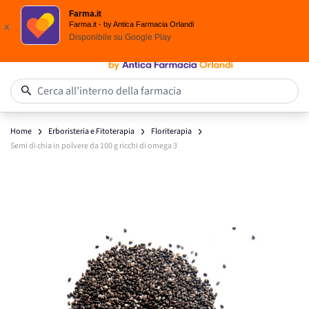
Spedizione
Gratuita
| Ordine minimo 24,90 €
Farma.it
Salta al contenuto
Farma.it - by Antica Farmacia Orlandi
x
Disponibile su
Google Play
0
Cerca all’interno della farmacia
Home
Erboristeria e Fitoterapia
Floriterapia
Semi di chia in polvere da 100 g ricchi di omega 3
Main image
Click to view image in fullscreen