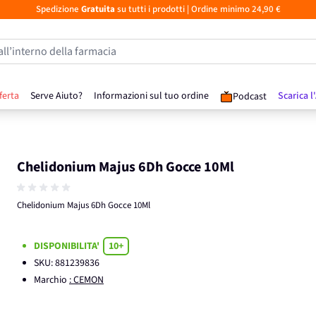
Spedizione
Gratuita
su tutti i prodotti
| Ordine minimo 24,90 €
all’interno della farmacia
ferta
Serve Aiuto?
Informazioni sul tuo ordine
Scarica l
Podcast
Chelidonium Majus 6Dh Gocce 10Ml
Chelidonium Majus 6Dh Gocce 10Ml
DISPONIBILITA'
10+
SKU:
881239836
Marchio
: CEMON