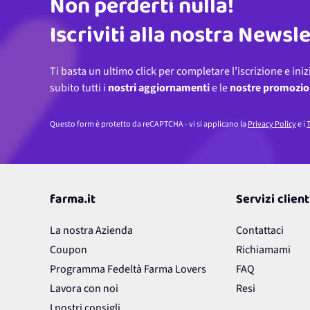
Non perderti nulla!
Indirizzo email
Iscriviti alla nostra Newsl
Ti basta un ultimo click per completare l’iscrizione e iniz
subito tutti i
nostri aggiornamenti
e le
nostre promozio
Questo form è protetto da reCAPTCHA - vi si applicano la
Privacy Policy
e i
T
farma.it
Servizi client
La nostra Azienda
Contattaci
Coupon
Richiamami
Programma Fedeltà Farma Lovers
FAQ
Lavora con noi
Resi
I nostri consigli