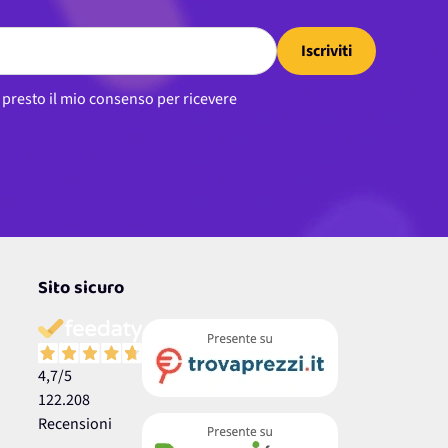
Iscriviti
, presto il mio consenso per ricevere
Sito sicuro
4,7
/5
122.208
Recensioni