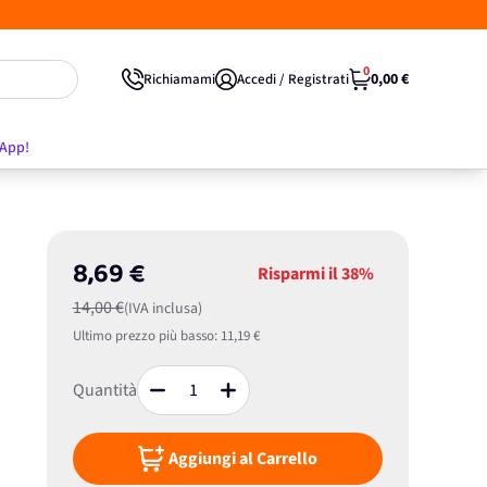
0
0,00 €
Richiamami
Accedi / Registrati
'App!
8,69 €
Risparmi il
38%
14,00 €
(IVA inclusa)
Ultimo prezzo più basso:
11,19 €
Quantità
Aggiungi al Carrello