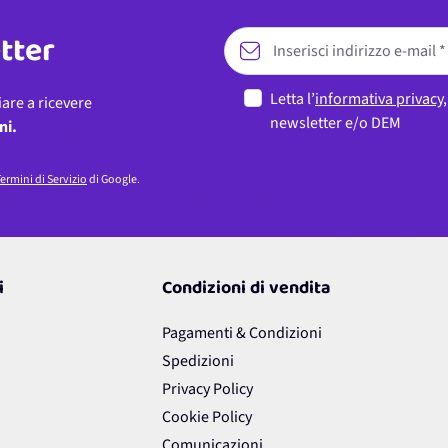
etter
Letta l’
informativa privacy
iare a ricevere
newsletter e/o DEM
ni.
ermini di Servizio
di Google.
i
Condizioni di vendita
Pagamenti & Condizioni
Spedizioni
Privacy Policy
Cookie Policy
Comunicazioni