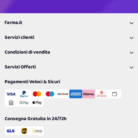
farma.it
La nostra Azienda
Servizi clienti
Coupon
Contattaci
Programma Fedeltà Farma Lovers
Condizioni di vendita
Richiamami
Lavora con noi
Pagamenti & Condizioni
FAQ
I nostri consigli
Servizi Offerti
Spedizioni
Resi
Politiche per la parità di genere
Privacy Policy
Tantissimi Sconti
Pagamenti Veloci & Sicuri
Cookie Policy
Transazione Sicura
Comunicazioni
Gestisci Cookie
Reso Facile e Veloce
Garanzia
Consegna Gratuita in 24/72h