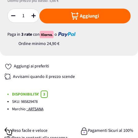
Ultimo prezzo più basso:
5,66 €
Aggiungi
Quantità
Paga in
3 rate
con
o
Ordine minimo
24,90 €
Aggiungi ai preferiti
Avvisami quando il prezzo scende
DISPONIBILITA'
3
SKU:
985829478
Marchio
: ARTSANA
Reso facile e veloce
Pagamenti Sicuri al 100%