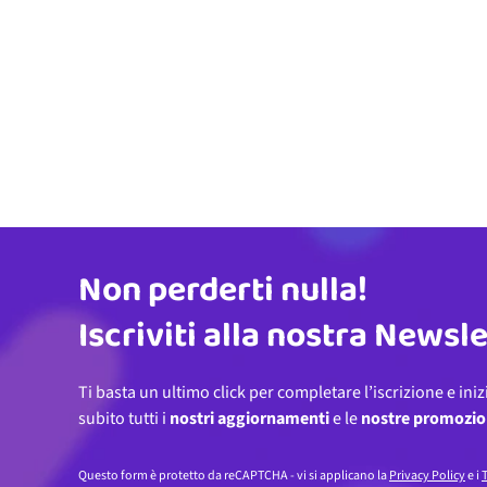
Non perderti nulla!
Indirizzo email
Iscriviti alla nostra Newsl
Ti basta un ultimo click per completare l’iscrizione e iniz
subito tutti i
nostri aggiornamenti
e le
nostre promozio
Questo form è protetto da reCAPTCHA - vi si applicano la
Privacy Policy
e i
T