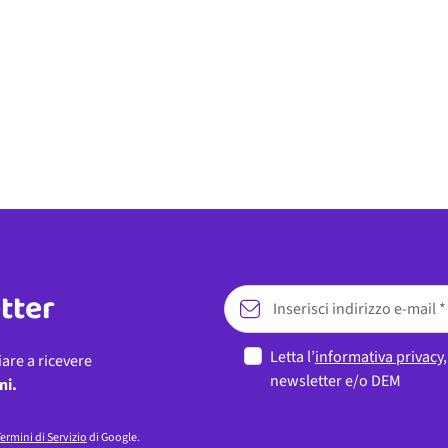
etter
Letta l’
informativa privacy
iare a ricevere
newsletter e/o DEM
ni.
ermini di Servizio
di Google.