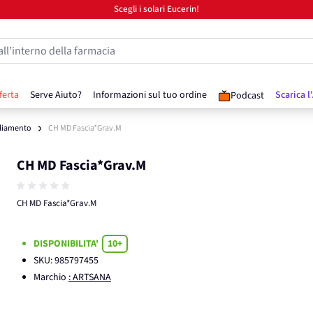
Scegli i solari Eucerin!
all’interno della farmacia
ferta
Serve Aiuto?
Informazioni sul tuo ordine
Scarica l
Podcast
liamento
CH MD Fascia*Grav.M
CH MD Fascia*Grav.M
CH MD Fascia*Grav.M
DISPONIBILITA'
10+
SKU:
985797455
Marchio
: ARTSANA