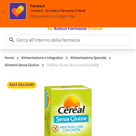
Spedizione
Gratuita
| Ordine minimo 24,90 €
Farma.it
Salta al contenuto
Farma.it - by Antica Farmacia Orlandi
x
Disponibile su
Google Play
0
Cerca all’interno della farmacia
Home
Alimentazione e Integratori
Alimentazione Speciale
Alimenti Senza Glutine
CEREAL PlumCake Uvetta S/G240g
Main image
Click to view image in fullscreen
FAST DELIVERY