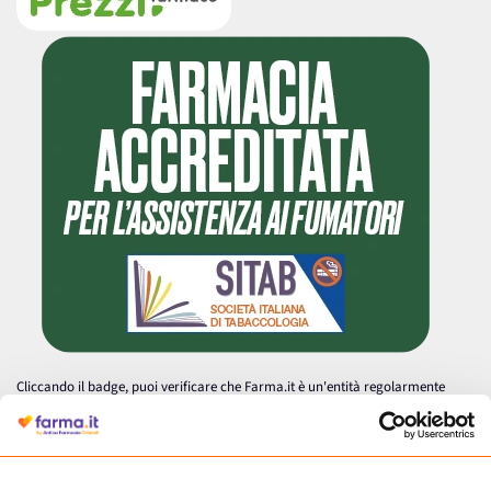
Cliccando il badge, puoi verificare che Farma.it è un'entità regolarmente
autorizzata dal Ministero della Salute a effettuare la vendita online di
medicinali.