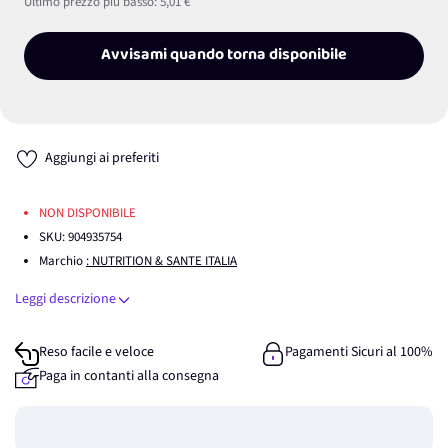
Ultimo prezzo più basso:
5,01 €
Avvisami quando torna disponibile
Aggiungi ai preferiti
NON DISPONIBILE
SKU:
904935754
Marchio
: NUTRITION & SANTE ITALIA
Leggi descrizione
Reso facile e veloce
Pagamenti Sicuri al 100%
Paga in contanti alla consegna
Guadagna
0
punti