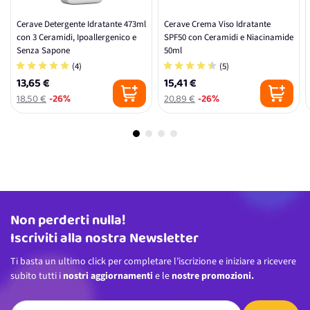
Cerave Detergente Idratante 473ml
Cerave Crema Viso Idratante
con 3 Ceramidi, Ipoallergenico e
SPF50 con Ceramidi e Niacinamide
Senza Sapone
50ml
(4)
(5)
13,65 €
15,41 €
18,50 €
-26%
20,89 €
-26%
Non perderti nulla!
Indirizzo email
Iscriviti alla nostra Newsletter
Ti basta un ultimo click per completare l’iscrizione e iniziare a ricevere
subito tutti i
nostri aggiornamenti
e le
nostre promozioni.