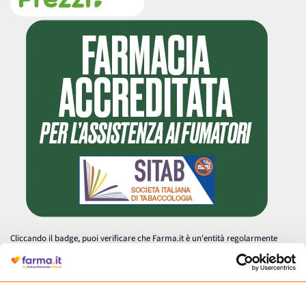
Cliccando il badge, puoi verificare che Farma.it è un'entità regolarmente
autorizzata dal Ministero della Salute a effettuare la vendita online di
medicinali.