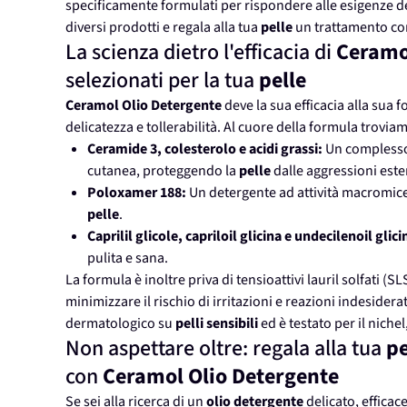
specificamente formulati per rispondere alle esigenze d
diversi prodotti e regala alla tua
pelle
un trattamento co
La scienza dietro l'efficacia di
Ceramo
selezionati per la tua
pelle
Ceramol Olio Detergente
deve la sua efficacia alla sua f
delicatezza e tollerabilità. Al cuore della formula trovia
Ceramide 3, colesterolo e acidi grassi:
Un complesso d
cutanea, proteggendo la
pelle
dalle aggressioni este
Poloxamer 188:
Un detergente ad attività macromicell
pelle
.
Caprilil glicole, capriloil glicina e undecilenoil glici
pulita e sana.
La formula è inoltre priva di tensioattivi lauril solfati (S
minimizzare il rischio di irritazioni e reazioni indesidera
dermatologico su
pelli sensibili
ed è testato per il niche
Non aspettare oltre: regala alla tua
pe
con
Ceramol Olio Detergente
Se sei alla ricerca di un
olio detergente
delicato, efficace