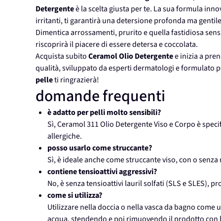
Detergente
è la scelta giusta per te. La sua formula innov
irritanti, ti garantirà una detersione profonda ma gentile
Dimentica arrossamenti, prurito e quella fastidiosa sens
riscoprirà il piacere di essere detersa e coccolata.
Acquista subito
Ceramol Olio Detergente
e inizia a pren
qualità, sviluppato da esperti dermatologi e formulato p
pelle
ti ringrazierà!
domande frequenti
è adatto per pelli molto sensibili?
Sì, Ceramol 311 Olio Detergente Viso e Corpo è specif
allergiche.
posso usarlo come struccante?
Sì, è ideale anche come struccante viso, con o senza 
contiene tensioattivi aggressivi?
No, è senza tensioattivi lauril solfati (SLS e SLES), p
come si utilizza?
Utilizzare nella doccia o nella vasca da bagno come 
acqua, stendendo e poi rimuovendo il prodotto con l'