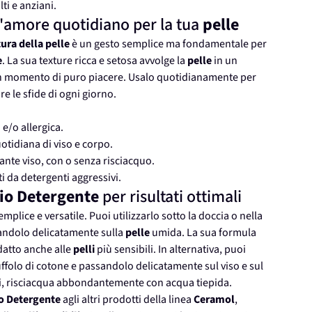
ti e anziani.
d'amore quotidiano per la tua
pelle
cura della pelle
è un gesto semplice ma fondamentale per
e
. La sua texture ricca e setosa avvolge la
pelle
in un
un momento di puro piacere. Usalo quotidianamente per
re le sfide di ogni giorno.
e/o allergica.
otidiana di viso e corpo.
nte viso, con o senza risciacquo.
ti da detergenti aggressivi.
io Detergente
per risultati ottimali
lice e versatile. Puoi utilizzarlo sotto la doccia o nella
ndolo delicatamente sulla
pelle
umida. La sua formula
datto anche alle
pelli
più sensibili. In alternativa, puoi
uffolo di cotone e passandolo delicatamente sul viso e sul
si, risciacqua abbondantemente con acqua tiepida.
o Detergente
agli altri prodotti della linea
Ceramol
,