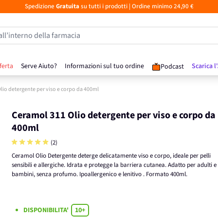
Spedizione
Gratuita
su tutti i prodotti
| Ordine minimo 24,90 €
all’interno della farmacia
ferta
Serve Aiuto?
Informazioni sul tuo ordine
Scarica l
Podcast
lio detergente per viso e corpo da 400ml
Ceramol 311 Olio detergente per viso e corpo da
400ml
(2)
Ceramol Olio Detergente deterge delicatamente viso e corpo, ideale per pelli
sensibili e allergiche. Idrata e protegge la barriera cutanea. Adatto per adulti e
bambini, senza profumo. Ipoallergenico e lenitivo . Formato 400ml.
DISPONIBILITA'
10+