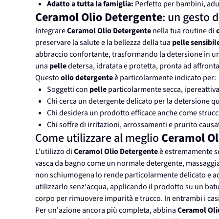
Adatto a tutta la famiglia:
Perfetto per bambini, adul
Ceramol Olio Detergente
: un gesto 
Integrare
Ceramol Olio Detergente
nella tua routine di
preservare la salute e la bellezza della tua
pelle sensibil
abbraccio confortante, trasformando la detersione in 
una
pelle
detersa, idratata e protetta, pronta ad affronta
Questo
olio detergente
è particolarmente indicato per:
Soggetti con
pelle
particolarmente secca, ipereattiva 
Chi cerca un detergente delicato per la detersione qu
Chi desidera un prodotto efficace anche come strucca
Chi soffre di irritazioni, arrossamenti e prurito causa
Come utilizzare al meglio
Ceramol Ol
L'utilizzo di
Ceramol Olio Detergente
è estremamente semp
vasca da bagno come un normale detergente, massaggia
non schiumogena lo rende particolarmente delicato e a
utilizzarlo senz'acqua, applicando il prodotto su un bat
corpo per rimuovere impurità e trucco. In entrambi i ca
Per un'azione ancora più completa, abbina
Ceramol Oli