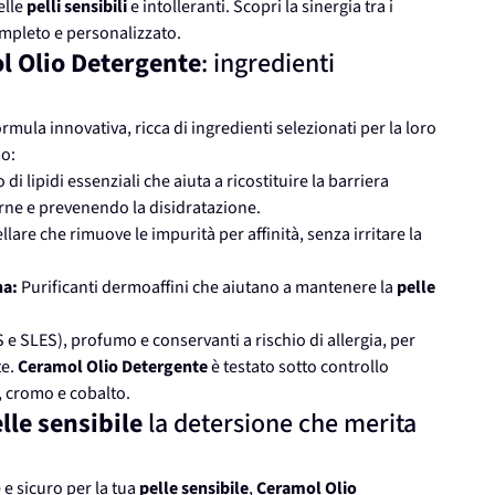
elle
pelli sensibili
e intolleranti. Scopri la sinergia tra i
mpleto e personalizzato.
l Olio Detergente
: ingredienti
ormula innovativa, ricca di ingredienti selezionati per la loro
mo:
i lipidi essenziali che aiuta a ricostituire la barriera
rne e prevenendo la disidratazione.
are che rimuove le impurità per affinità, senza irritare la
na:
Purificanti dermoaffini che aiutano a mantenere la
pelle
LS e SLES), profumo e conservanti a rischio di allergia, per
te.
Ceramol Olio Detergente
è testato sotto controllo
l, cromo e cobalto.
lle sensibile
la detersione che merita
 e sicuro per la tua
pelle sensibile
,
Ceramol Olio