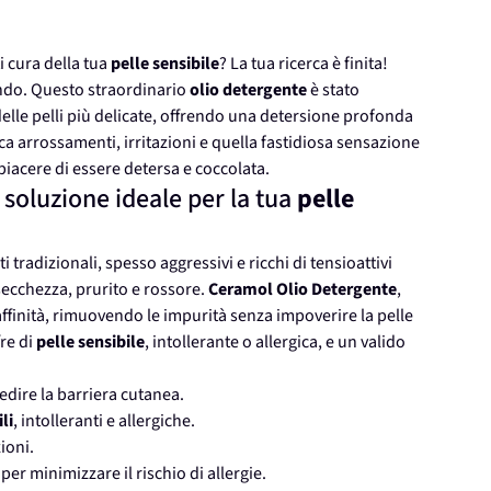
i cura della tua
pelle sensibile
? La tua ricerca è finita!
ando. Questo straordinario
olio detergente
è stato
lle pelli più delicate, offrendo una detersione profonda
ca arrossamenti, irritazioni e quella fastidiosa sensazione
il piacere di essere detersa e coccolata.
 soluzione ideale per la tua
pelle
i tradizionali, spesso aggressivi e ricchi di tensioattivi
 secchezza, prurito e rossore.
Ceramol Olio Detergente
,
 affinità, rimuovendo le impurità senza impoverire la pelle
fre di
pelle sensibile
, intollerante o allergica, e un valido
dire la barriera cutanea.
li
, intolleranti e allergiche.
ioni.
er minimizzare il rischio di allergie.