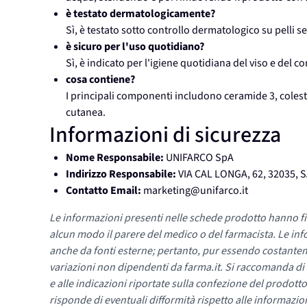
è testato dermatologicamente?
Sì, è testato sotto controllo dermatologico su pelli se
è sicuro per l'uso quotidiano?
Sì, è indicato per l'igiene quotidiana del viso e del co
cosa contiene?
I principali componenti includono ceramide 3, colester
cutanea.
Informazioni di sicurezza
Nome Responsabile:
UNIFARCO SpA
Indirizzo Responsabile:
VIA CAL LONGA, 62, 32035, 
Contatto Email:
marketing@unifarco.it
Le informazioni presenti nelle schede prodotto hanno fi
alcun modo il parere del medico o del farmacista. Le inf
anche da fonti esterne; pertanto, pur essendo costante
variazioni non dipendenti da farma.it. Si raccomanda di fa
e alle indicazioni riportate sulla confezione del prodotto
risponde di eventuali difformità rispetto alle informazion