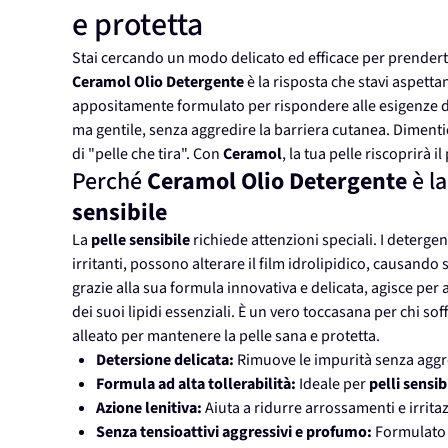
e protetta
Stai cercando un modo delicato ed efficace per prendert
Ceramol Olio Detergente
è la risposta che stavi aspett
appositamente formulato per rispondere alle esigenze de
ma gentile, senza aggredire la barriera cutanea. Dimenti
di "pelle che tira". Con
Ceramol
, la tua pelle riscoprirà 
Perché
Ceramol Olio Detergente
è la
sensibile
La
pelle sensibile
richiede attenzioni speciali. I detergent
irritanti, possono alterare il film idrolipidico, causando
grazie alla sua formula innovativa e delicata, agisce per
dei suoi lipidi essenziali. È un vero toccasana per chi sof
alleato per mantenere la pelle sana e protetta.
Detersione delicata:
Rimuove le impurità senza aggre
Formula ad alta tollerabilità:
Ideale per
pelli sensibi
Azione lenitiva:
Aiuta a ridurre arrossamenti e irritaz
Senza tensioattivi aggressivi e profumo:
Formulato p