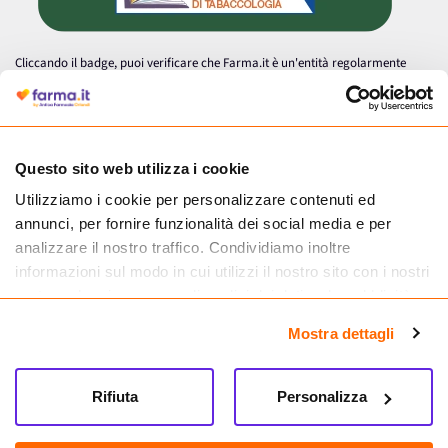
Cliccando il badge, puoi verificare che Farma.it è un'entità regolarmente
autorizzata dal Ministero della Salute a effettuare la vendita online di
medicinali.
Questo sito web utilizza i cookie
Utilizziamo i cookie per personalizzare contenuti ed
annunci, per fornire funzionalità dei social media e per
analizzare il nostro traffico. Condividiamo inoltre
informazioni sul modo in cui utilizzi il nostro sito con i nostri
partner che si occupano di analisi dei dati web, pubblicità e
social media, i quali potrebbero combinarle con altre
Mostra dettagli
informazioni che hai fornito loro o che hanno raccolto dal
tuo utilizzo dei loro servizi.
Seguici su
Rifiuta
Personalizza
Farma.it S.a.s. P. IVA 07417261216 REA: NA-884088
CREDITS