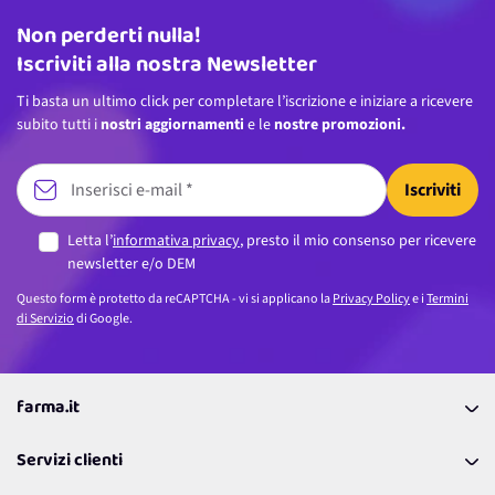
Non perderti nulla!
Indirizzo email
Iscriviti alla nostra Newsletter
Ti basta un ultimo click per completare l’iscrizione e iniziare a ricevere
subito tutti i
nostri aggiornamenti
e le
nostre promozioni.
Iscriviti
Letta l’
informativa privacy
, presto il mio consenso per ricevere
newsletter e/o DEM
Questo form è protetto da reCAPTCHA - vi si applicano la
Privacy Policy
e i
Termini
di Servizio
di Google.
farma.it
La nostra Azienda
Servizi clienti
Coupon
Contattaci
Programma Fedeltà Farma Lovers