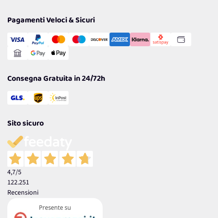
Privacy Policy
Tantissimi Sconti
Pagamenti Veloci & Sicuri
Cookie Policy
Transazione Sicura
Comunicazioni
Gestisci Cookie
Reso Facile e Veloce
Garanzia
Consegna Gratuita in 24/72h
Sito sicuro
4,7
/5
122.251
Recensioni