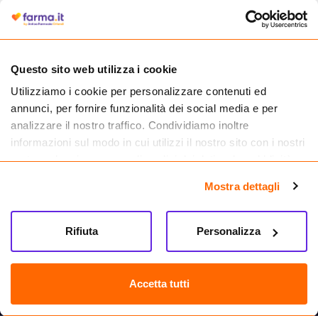
autorizzata dal Ministero della Salute a effettuare la vendita online di
medicinali.
Questo sito web utilizza i cookie
Utilizziamo i cookie per personalizzare contenuti ed
annunci, per fornire funzionalità dei social media e per
analizzare il nostro traffico. Condividiamo inoltre
informazioni sul modo in cui utilizzi il nostro sito con i nostri
partner che si occupano di analisi dei dati web, pubblicità e
social media, i quali potrebbero combinarle con altre
Mostra dettagli
informazioni che hai fornito loro o che hanno raccolto dal
tuo utilizzo dei loro servizi.
Seguici su
Rifiuta
Personalizza
Farma.it S.a.s. P. IVA 07417261216 REA: NA-884088
CREDITS
Accetta tutti
Sede legale Via delle Repubbliche Marinare 128, 80147 Napoli
Vendita online di medicinali senza obbligo di prescrizione effettuata tramite
esercizio autorizzato dal Ministero della Salute – Codice identificativo n. 016715