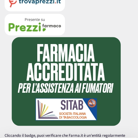
Cliccando il badge, puoi verificare che Farma.it è un'entità regolarmente