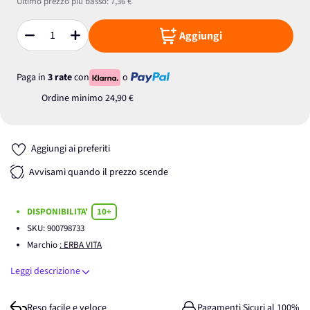
Ultimo prezzo più basso:
7,36 €
Aggiungi
Quantità
Paga in
3 rate
con
o
Ordine minimo
24,90 €
Aggiungi ai preferiti
Avvisami quando il prezzo scende
DISPONIBILITA'
10+
SKU:
900798733
Marchio
: ERBA VITA
Leggi descrizione
Reso facile e veloce
Pagamenti Sicuri al 100%