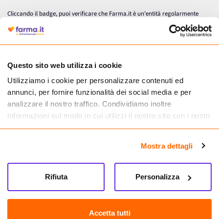
Cliccando il badge, puoi verificare che Farma.it è un'entità regolarmente
autorizzata dal Ministero della Salute a effettuare la vendita online di
medicinali.
Questo sito web utilizza i cookie
Utilizziamo i cookie per personalizzare contenuti ed
annunci, per fornire funzionalità dei social media e per
analizzare il nostro traffico. Condividiamo inoltre
informazioni sul modo in cui utilizzi il nostro sito con i nostri
partner che si occupano di analisi dei dati web, pubblicità e
social media, i quali potrebbero combinarle con altre
Mostra dettagli
informazioni che hai fornito loro o che hanno raccolto dal
tuo utilizzo dei loro servizi.
Seguici su
Rifiuta
Personalizza
Farma.it S.a.s. P. IVA 07417261216 REA: NA-884088
CREDITS
Accetta tutti
Sede legale Via delle Repubbliche Marinare 128, 80147 Napoli