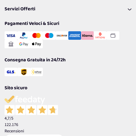
Pagamenti & Condizioni
FAQ
I nostri consigli
Servizi Offerti
Spedizioni
Resi
Politiche per la parità di genere
Privacy Policy
Tantissimi Sconti
Pagamenti Veloci & Sicuri
Cookie Policy
Transazione Sicura
Comunicazioni
Gestisci Cookie
Reso Facile e Veloce
Garanzia
Consegna Gratuita in 24/72h
Sito sicuro
4,7
/5
122.176
Recensioni