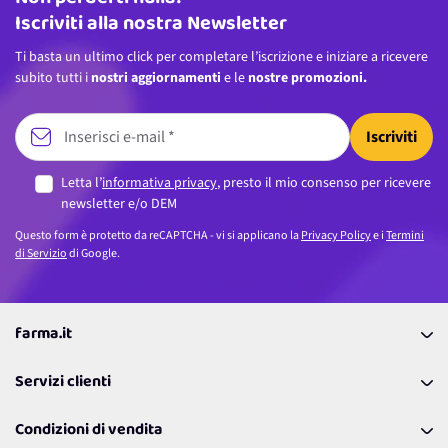
Iscriviti alla nostra Newsletter
Ti basta un ultimo click per completare l’iscrizione e iniziare a ricevere
subito tutti i
nostri aggiornamenti
e le
nostre promozioni.
Iscriviti
Letta l’
informativa privacy
, presto il mio consenso per ricevere
newsletter e/o DEM
Questo form è protetto da reCAPTCHA - vi si applicano la
Privacy Policy
e i
Termini
di Servizio
di Google.
farma.it
La nostra Azienda
Servizi clienti
Coupon
Contattaci
Programma Fedeltà Farma Lovers
Condizioni di vendita
Richiamami
Lavora con noi