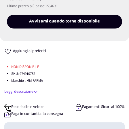
Ultimo prezzo più basso:
27,46 €
Avvisami quando torna disponibile
Aggiungi ai preferiti
NON DISPONIBILE
SKU:
974910782
Marchio
: MM FARMA
Leggi descrizione
Reso facile e veloce
Pagamenti Sicuri al 100%
Paga in contanti alla consegna
Guadagna
0
punti