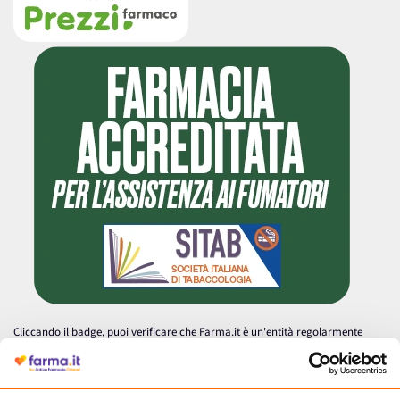
Cliccando il badge, puoi verificare che Farma.it è un'entità regolarmente
autorizzata dal Ministero della Salute a effettuare la vendita online di
medicinali.