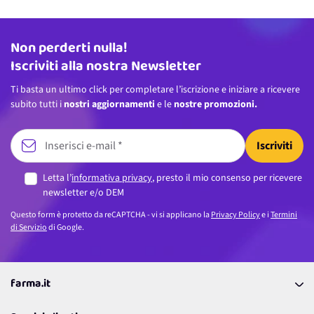
Non perderti nulla!
Indirizzo email
Iscriviti alla nostra Newsletter
Ti basta un ultimo click per completare l’iscrizione e iniziare a ricevere
subito tutti i
nostri aggiornamenti
e le
nostre promozioni.
Iscriviti
Letta l’
informativa privacy
, presto il mio consenso per ricevere
newsletter e/o DEM
Questo form è protetto da reCAPTCHA - vi si applicano la
Privacy Policy
e i
Termini
di Servizio
di Google.
farma.it
La nostra Azienda