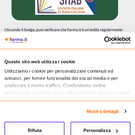
Cliccando il badge, puoi verificare che Farma.it è un'entità regolarmente
autorizzata dal Ministero della Salute a effettuare la vendita online di
medicinali.
Questo sito web utilizza i cookie
Utilizziamo i cookie per personalizzare contenuti ed
annunci, per fornire funzionalità dei social media e per
analizzare il nostro traffico. Condividiamo inoltre
informazioni sul modo in cui utilizzi il nostro sito con i nostri
partner che si occupano di analisi dei dati web, pubblicità e
social media, i quali potrebbero combinarle con altre
Mostra dettagli
informazioni che hai fornito loro o che hanno raccolto dal
tuo utilizzo dei loro servizi.
Seguici su
Rifiuta
Personalizza