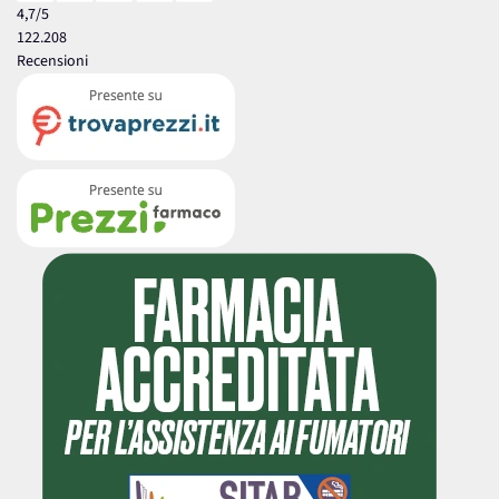
4,7
/5
122.208
Recensioni