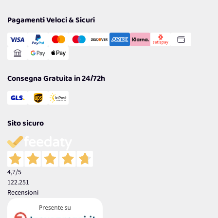
Privacy Policy
Tantissimi Sconti
Pagamenti Veloci & Sicuri
Cookie Policy
Transazione Sicura
Comunicazioni
Gestisci Cookie
Reso Facile e Veloce
Garanzia
Consegna Gratuita in 24/72h
Sito sicuro
4,7
/5
122.251
Recensioni