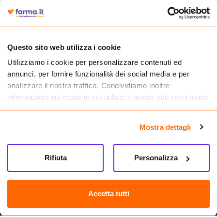
autorizzata dal Ministero della Salute a effettuare la vendita online di
medicinali.
Questo sito web utilizza i cookie
Utilizziamo i cookie per personalizzare contenuti ed
annunci, per fornire funzionalità dei social media e per
analizzare il nostro traffico. Condividiamo inoltre
informazioni sul modo in cui utilizzi il nostro sito con i nostri
partner che si occupano di analisi dei dati web, pubblicità e
social media, i quali potrebbero combinarle con altre
Mostra dettagli
informazioni che hai fornito loro o che hanno raccolto dal
tuo utilizzo dei loro servizi.
Seguici su
Rifiuta
Personalizza
Farma.it S.a.s. P. IVA 07417261216 REA: NA-884088
CREDITS
Accetta tutti
Sede legale Via delle Repubbliche Marinare 128, 80147 Napoli
Vendita online di medicinali senza obbligo di prescrizione effettuata tramite
esercizio autorizzato dal Ministero della Salute – Codice identificativo n. 016715