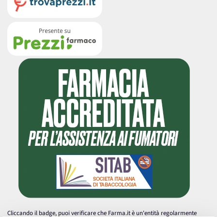
Cliccando il badge, puoi verificare che Farma.it è un'entità regolarmente