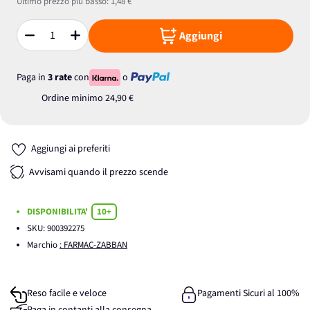
Ultimo prezzo più basso:
1,48 €
Aggiungi
Quantità
Paga in
3 rate
con
o
Ordine minimo
24,90 €
Aggiungi ai preferiti
Avvisami quando il prezzo scende
DISPONIBILITA'
10+
SKU:
900392275
Marchio
: FARMAC-ZABBAN
Reso facile e veloce
Pagamenti Sicuri al 100%