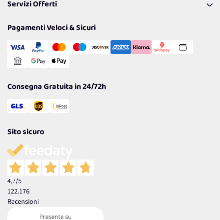
Servizi Offerti
Spedizioni
Resi
Politiche per la parità di genere
Privacy Policy
Tantissimi Sconti
Pagamenti Veloci & Sicuri
Cookie Policy
Transazione Sicura
Comunicazioni
Gestisci Cookie
Reso Facile e Veloce
Garanzia
Consegna Gratuita in 24/72h
Sito sicuro
4,7
/5
122.176
Recensioni