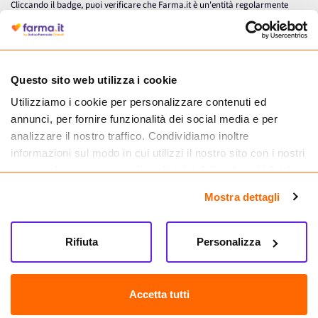
Cliccando il badge, puoi verificare che Farma.it è un'entità regolarmente
autorizzata dal Ministero della Salute a effettuare la vendita online di
medicinali.
Questo sito web utilizza i cookie
Utilizziamo i cookie per personalizzare contenuti ed
annunci, per fornire funzionalità dei social media e per
analizzare il nostro traffico. Condividiamo inoltre
informazioni sul modo in cui utilizzi il nostro sito con i nostri
partner che si occupano di analisi dei dati web, pubblicità e
social media, i quali potrebbero combinarle con altre
Mostra dettagli
informazioni che hai fornito loro o che hanno raccolto dal
tuo utilizzo dei loro servizi.
Seguici su
Rifiuta
Personalizza
Farma.it S.a.s. P. IVA 07417261216 REA: NA-884088
CREDITS
Accetta tutti
Sede legale Via delle Repubbliche Marinare 128, 80147 Napoli
Vendita online di medicinali senza obbligo di prescrizione effettuata tramite