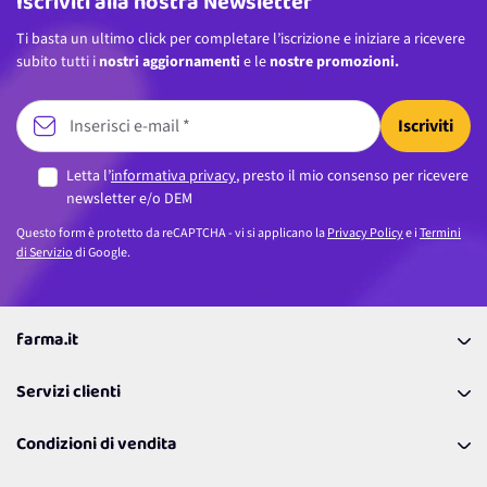
Iscriviti alla nostra Newsletter
Ti basta un ultimo click per completare l’iscrizione e iniziare a ricevere
subito tutti i
nostri aggiornamenti
e le
nostre promozioni.
Iscriviti
Letta l’
informativa privacy
, presto il mio consenso per ricevere
newsletter e/o DEM
Questo form è protetto da reCAPTCHA - vi si applicano la
Privacy Policy
e i
Termini
di Servizio
di Google.
farma.it
La nostra Azienda
Servizi clienti
Coupon
Contattaci
Programma Fedeltà Farma Lovers
Condizioni di vendita
Richiamami
Lavora con noi
Pagamenti & Condizioni
FAQ
I nostri consigli