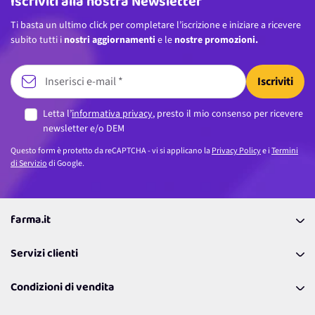
Iscriviti alla nostra Newsletter
Ti basta un ultimo click per completare l’iscrizione e iniziare a ricevere
subito tutti i
nostri aggiornamenti
e le
nostre promozioni.
Iscriviti
Letta l’
informativa privacy
, presto il mio consenso per ricevere
newsletter e/o DEM
Questo form è protetto da reCAPTCHA - vi si applicano la
Privacy Policy
e i
Termini
di Servizio
di Google.
farma.it
La nostra Azienda
Servizi clienti
Coupon
Contattaci
Programma Fedeltà Farma Lovers
Condizioni di vendita
Richiamami
Lavora con noi
Pagamenti & Condizioni
FAQ
I nostri consigli