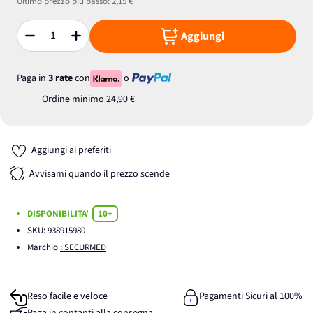
Ultimo prezzo più basso:
2,15 €
Aggiungi
Quantità
Paga in
3 rate
con
o
Ordine minimo
24,90 €
Aggiungi ai preferiti
Avvisami quando il prezzo scende
DISPONIBILITA'
10+
SKU:
938915980
Marchio
: SECURMED
Reso facile e veloce
Pagamenti Sicuri al 100%