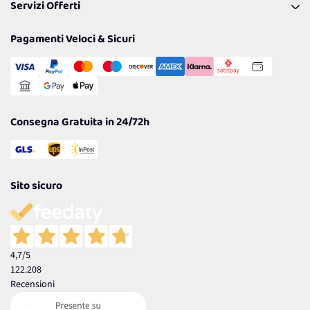
Servizi Offerti
Spedizioni
Resi
Politiche per la parità di genere
Privacy Policy
Tantissimi Sconti
Pagamenti Veloci & Sicuri
Cookie Policy
Transazione Sicura
Comunicazioni
Gestisci Cookie
Reso Facile e Veloce
Garanzia
Consegna Gratuita in 24/72h
Sito sicuro
4,7
/5
122.208
Recensioni