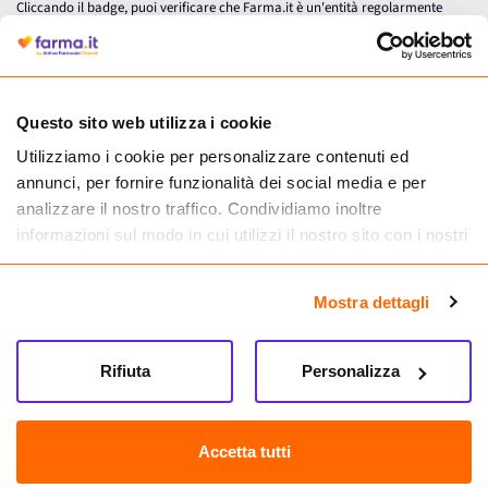
Cliccando il badge, puoi verificare che Farma.it è un'entità regolarmente
autorizzata dal Ministero della Salute a effettuare la vendita online di
medicinali.
Questo sito web utilizza i cookie
Utilizziamo i cookie per personalizzare contenuti ed
annunci, per fornire funzionalità dei social media e per
analizzare il nostro traffico. Condividiamo inoltre
informazioni sul modo in cui utilizzi il nostro sito con i nostri
partner che si occupano di analisi dei dati web, pubblicità e
social media, i quali potrebbero combinarle con altre
Mostra dettagli
informazioni che hai fornito loro o che hanno raccolto dal
tuo utilizzo dei loro servizi.
Seguici su
Rifiuta
Personalizza
Farma.it S.a.s. P. IVA 07417261216 REA: NA-884088
CREDITS
Accetta tutti
Sede legale Via delle Repubbliche Marinare 128, 80147 Napoli
Vendita online di medicinali senza obbligo di prescrizione effettuata tramite