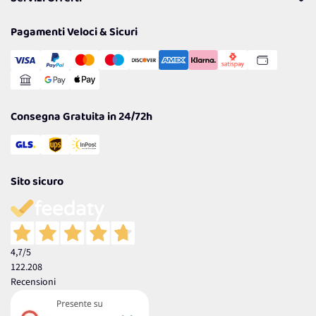
Resi
Politiche per la parità di genere
Privacy Policy
Tantissimi Sconti
Pagamenti Veloci & Sicuri
Cookie Policy
Transazione Sicura
Comunicazioni
Gestisci Cookie
Reso Facile e Veloce
Garanzia
Consegna Gratuita in 24/72h
Sito sicuro
4,7
/5
122.208
Recensioni