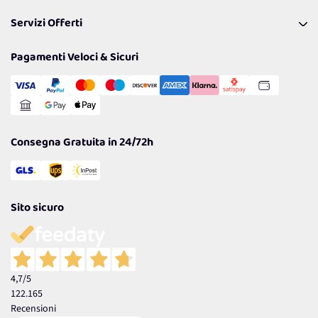
Pagamenti & Condizioni
FAQ
I nostri consigli
Servizi Offerti
Spedizioni
Resi
Politiche per la parità di genere
Privacy Policy
Tantissimi Sconti
Pagamenti Veloci & Sicuri
Cookie Policy
Transazione Sicura
Comunicazioni
Gestisci Cookie
Reso Facile e Veloce
Garanzia
Consegna Gratuita in 24/72h
Sito sicuro
4,7
/5
122.165
Recensioni