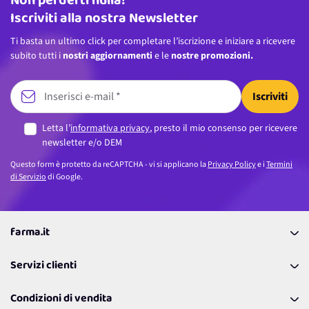
Non perderti nulla!
Iscriviti alla nostra Newsletter
Ti basta un ultimo click per completare l’iscrizione e iniziare a ricevere
subito tutti i
nostri aggiornamenti
e le
nostre promozioni.
Iscriviti
Letta l’
informativa privacy
, presto il mio consenso per ricevere
newsletter e/o DEM
Questo form è protetto da reCAPTCHA - vi si applicano la
Privacy Policy
e i
Termini
di Servizio
di Google.
farma.it
La nostra Azienda
Servizi clienti
Coupon
Contattaci
Programma Fedeltà Farma Lovers
Condizioni di vendita
Richiamami
Lavora con noi