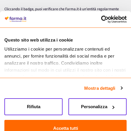
Cliccando il badge, puoi verificare che Farma.it è un'entità regolarmente
autorizzata dal Ministero della Salute a effettuare la vendita online di
medicinali.
Questo sito web utilizza i cookie
Utilizziamo i cookie per personalizzare contenuti ed
annunci, per fornire funzionalità dei social media e per
analizzare il nostro traffico. Condividiamo inoltre
informazioni sul modo in cui utilizzi il nostro sito con i nostri
partner che si occupano di analisi dei dati web, pubblicità e
social media, i quali potrebbero combinarle con altre
Mostra dettagli
informazioni che hai fornito loro o che hanno raccolto dal
tuo utilizzo dei loro servizi.
Seguici su
Rifiuta
Personalizza
Farma.it S.a.s. P. IVA 07417261216 REA: NA-884088
CREDITS
Accetta tutti
Sede legale Via delle Repubbliche Marinare 128, 80147 Napoli