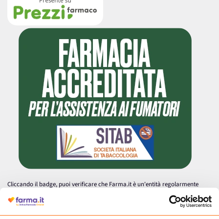
Cliccando il badge, puoi verificare che Farma.it è un'entità regolarmente
autorizzata dal Ministero della Salute a effettuare la vendita online di
medicinali.