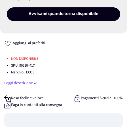
Avvisami quando torna disponibile
Aggiungi ai preferiti
NON DISPONIBILE
SKU:
902104417
Marchio
: ECOL
Leggi descrizione
Reso facile e veloce
Pagamenti Sicuri al 100%
Paga in contanti alla consegna
Guadagna
0
punti