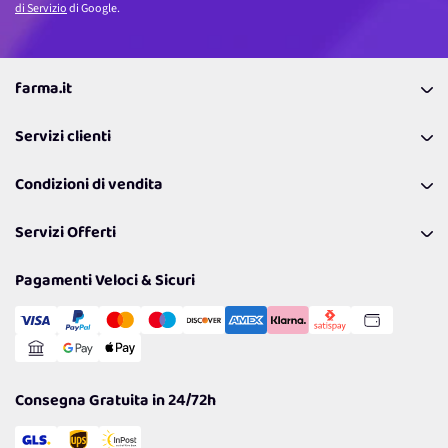
di Servizio
di Google.
farma.it
La nostra Azienda
Servizi clienti
Coupon
Contattaci
Programma Fedeltà Farma Lovers
Condizioni di vendita
Richiamami
Lavora con noi
Pagamenti & Condizioni
FAQ
I nostri consigli
Servizi Offerti
Spedizioni
Resi
Politiche per la parità di genere
Privacy Policy
Tantissimi Sconti
Pagamenti Veloci & Sicuri
Cookie Policy
Transazione Sicura
Comunicazioni
Gestisci Cookie
Reso Facile e Veloce
Garanzia
Consegna Gratuita in 24/72h