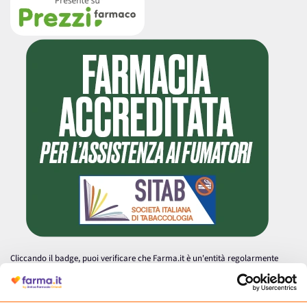
Cliccando il badge, puoi verificare che Farma.it è un'entità regolarmente
autorizzata dal Ministero della Salute a effettuare la vendita online di
medicinali.