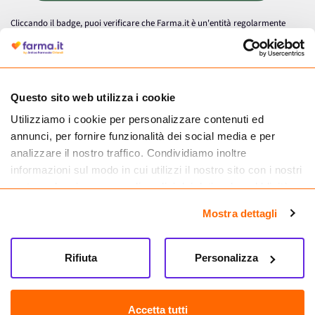
Cliccando il badge, puoi verificare che Farma.it è un'entità regolarmente
autorizzata dal Ministero della Salute a effettuare la vendita online di
medicinali.
Questo sito web utilizza i cookie
Utilizziamo i cookie per personalizzare contenuti ed
annunci, per fornire funzionalità dei social media e per
analizzare il nostro traffico. Condividiamo inoltre
informazioni sul modo in cui utilizzi il nostro sito con i nostri
partner che si occupano di analisi dei dati web, pubblicità e
social media, i quali potrebbero combinarle con altre
Mostra dettagli
informazioni che hai fornito loro o che hanno raccolto dal
tuo utilizzo dei loro servizi.
Seguici su
Rifiuta
Personalizza
Farma.it S.a.s. P. IVA 07417261216 REA: NA-884088
CREDITS
Accetta tutti
Sede legale Via delle Repubbliche Marinare 128, 80147 Napoli