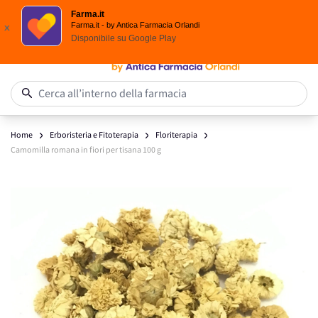
Spedizione
Gratuita
| Ordine minimo 24,90 €
Farma.it
Salta al contenuto
Farma.it - by Antica Farmacia Orlandi
x
Disponibile su
Google Play
0
Cerca all’interno della farmacia
Home
Erboristeria e Fitoterapia
Floriterapia
Camomilla romana in fiori per tisana 100 g
Main image
Click to view image in fullscreen