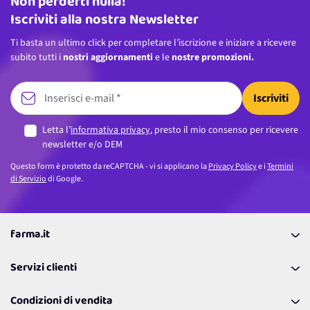
Non perderti nulla!
Indirizzo email
Iscriviti alla nostra Newsletter
Ti basta un ultimo click per completare l’iscrizione e iniziare a ricevere
subito tutti i
nostri aggiornamenti
e le
nostre promozioni.
Iscriviti
Letta l’
informativa privacy
, presto il mio consenso per ricevere
newsletter e/o DEM
Questo form è protetto da reCAPTCHA - vi si applicano la
Privacy Policy
e i
Termini
di Servizio
di Google.
farma.it
La nostra Azienda
Servizi clienti
Coupon
Contattaci
Programma Fedeltà Farma Lovers
Condizioni di vendita
Richiamami
Lavora con noi