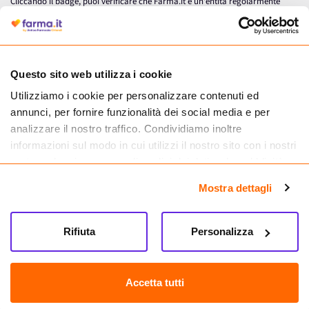
Cliccando il badge, puoi verificare che Farma.it è un'entità regolarmente
autorizzata dal Ministero della Salute a effettuare la vendita online di
medicinali.
Questo sito web utilizza i cookie
Utilizziamo i cookie per personalizzare contenuti ed
annunci, per fornire funzionalità dei social media e per
analizzare il nostro traffico. Condividiamo inoltre
informazioni sul modo in cui utilizzi il nostro sito con i nostri
partner che si occupano di analisi dei dati web, pubblicità e
social media, i quali potrebbero combinarle con altre
Mostra dettagli
informazioni che hai fornito loro o che hanno raccolto dal
tuo utilizzo dei loro servizi.
Seguici su
Rifiuta
Personalizza
Farma.it S.a.s. P. IVA 07417261216 REA: NA-884088
CREDITS
Accetta tutti
Sede legale Via delle Repubbliche Marinare 128, 80147 Napoli
Vendita online di medicinali senza obbligo di prescrizione effettuata tramite
esercizio autorizzato dal Ministero della Salute – Codice identificativo n. 016715