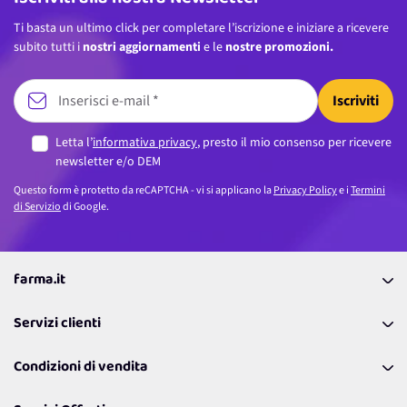
Ti basta un ultimo click per completare l’iscrizione e iniziare a ricevere
subito tutti i
nostri aggiornamenti
e le
nostre promozioni.
Iscriviti
Letta l’
informativa privacy
, presto il mio consenso per ricevere
newsletter e/o DEM
Questo form è protetto da reCAPTCHA - vi si applicano la
Privacy Policy
e i
Termini
di Servizio
di Google.
farma.it
La nostra Azienda
Servizi clienti
Coupon
Contattaci
Programma Fedeltà Farma Lovers
Condizioni di vendita
Richiamami
Lavora con noi
Pagamenti & Condizioni
FAQ
I nostri consigli